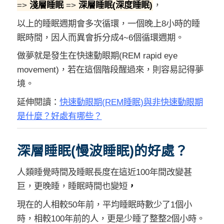
=>
淺層睡眠
=>
深層睡眠(深度睡眠)
，
以上的睡眠週期會多次循環，一個晚上8小時的睡
眠時間，因人而異會拆分成4~6個循環週期。
做夢就是發生在
快速動眼期(REM rapid eye
movement)
，若在這個階段醒過來，則容易記得夢
境。
延伸閱讀：
快速動眼期(REM睡眠)與非快速動眼期
是什麼？好處有哪些？
深層睡眠(慢波睡眠)的好處？
人類睡覺時間及睡眠長度在這近100年間改變甚
巨，更晚睡，睡眠時間也變短
，
現在的人相較50年前，平均睡眠時數少了1個小
時，相較100年前的人，更是少睡了整整2個小時。