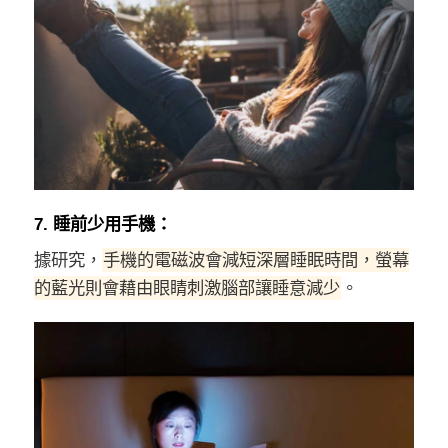
7. 睡前少用手機：
據研究，
手機的電磁波會減短深層睡眠時間，螢幕
的藍光則會藉由眼睛刺激腦部讓睡意減少
。