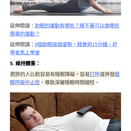
延伸閱讀：
助眠的運動有哪些？睡不著可以做哪些
簡單的運動？
延伸閱讀：
9個助眠瑜珈姿勢，睡覺前15分鐘，初
學者馬上學會
5. 維持體重：
肥胖的人比較容易有睡眠障礙，容易
打呼
或併發
睡
眠呼吸中止症
，導致深層睡眠時間縮短
。