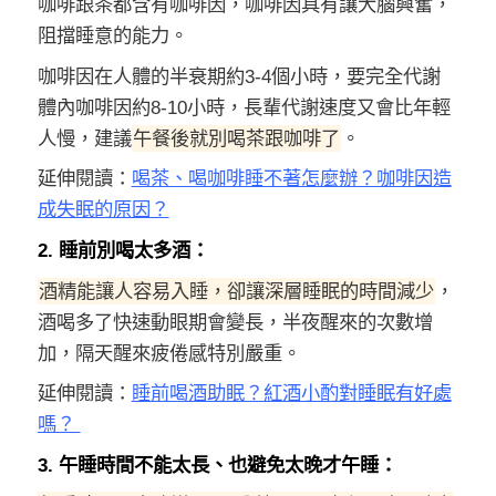
咖啡跟茶都含有咖啡因，咖啡因具有讓大腦興奮，
阻擋睡意的能力。
咖啡因在人體的半衰期約3-4個小時，要完全代謝
體內咖啡因約8-10小時，長輩代謝速度又會比年輕
人慢，建議
午餐後就別喝茶跟咖啡了
。
延伸閱讀：
喝茶、喝咖啡睡不著怎麼辦？咖啡因造
成失眠的原因？
2. 睡前別喝太多酒：
酒精能讓人容易入睡，卻讓深層睡眠的時間減少
，
酒喝多了快速動眼期會變長，半夜醒來的次數增
加，隔天醒來疲倦感特別嚴重。
延伸閱讀：
睡前喝酒助眠？紅酒小酌對睡眠有好處
嗎？
3. 午睡時間不能太長、也避免太晚才午睡：