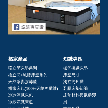
橘家產品
知識專區
獨立筒床墊系列
如何挑選床墊
獨立筒+乳膠床墊系列
床墊尺寸
天然系乳膠薄墊
獨立筒知識
橘家床包(100%天絲™纖維)
乳膠床墊知識
冰冰涼感床包
床墊材料與臥房寢
冰紗涼感床包
具