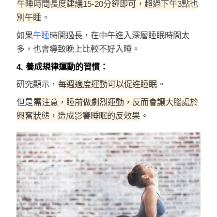
午睡時間長度建議15-20分鐘即可，超過下午3點也
別午睡
。
如果
午睡
時間過長，在中午進入深層睡眠時間太
多，也會導致晚上比較不好入睡。
4. 養成規律運動的習慣：
研究顯示，
每週適度運動可以促進睡眠
。
但是
需注意，睡前做劇烈運動，反而會讓大腦處於
興奮狀態，造成影響睡眠的反效果
。