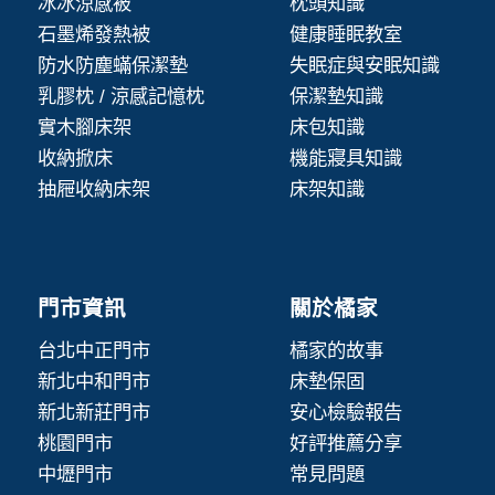
冰冰涼感被
枕頭知識
石墨烯發熱被
健康睡眠教室
防水防塵蟎保潔墊
失眠症與安眠知識
乳膠枕 / 涼感記憶枕
保潔墊知識
實木腳床架
床包知識
收納掀床
機能寢具知識
抽屜收納床架
床架知識
門市資訊
關於橘家
台北中正門市
橘家的故事
新北中和門市
床墊保固
新北新莊門市
安心檢驗報告
桃園門市
好評推薦分享
中壢門市
常見問題