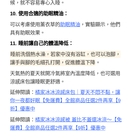
候，就不容易專心入睡。
10. 使用合適的助眠精油：
可以考慮使用薰衣草的
助眠精油
，實驗顯示，他們
具有助眠效果。
11. 睡前讓自己的體溫降低：
睡前洗個熱水澡，若家中沒有浴缸，也可以泡腳，
讓手與腳的毛細孔打開，促進體溫下降
。
天氣熱的夏天就開冷氣將室內溫度降低，也可選用
涼感床包讓睡眠更舒適。
延伸閱讀：
橘家冰冰涼感床包｜夏天不悶不黏，讓
你一夜都好眠【免運費】全館商品任選2件再享【9
折】優惠中
延伸閱讀：
橘家冰冰涼感被 蓋比不蓋還冰涼～【免
運費】全館商品任選2件再享【9折】優惠中