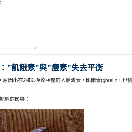
失
”飢餓素”與”瘦素”失去平衡
，原因出在2種跟食慾相關的人體激素，
飢餓素
(ghrelin，也
肥胖的影響：