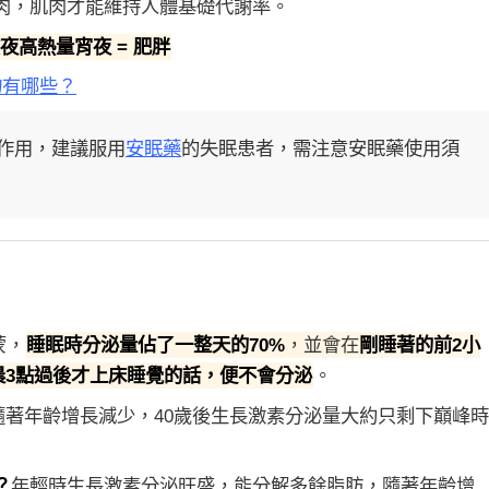
肉，肌肉才能維持人體基礎代謝率。
夜高熱量宵夜 = 肥胖
物有哪些？
作用，建議服用
安眠藥
的失眠患者，需注意安眠藥使用須
蒙，
睡眠時分泌量佔了一整天的70%
，並會在
剛睡著的前2小
晨3點過後才上床睡覺的話，便不會分泌
。
會隨著年齡增長減少，40歲後生長激素分泌量大約只剩下巔峰
？
年輕時生長激素分泌旺盛，能分解多餘脂肪，隨著年齡增