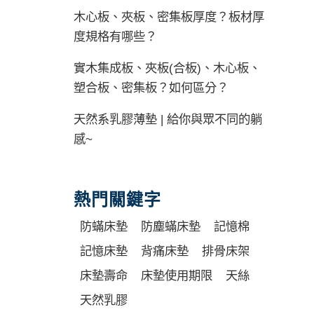
木心板、夾板、密集板厚度？板材厚
度規格有哪些？
實木集成板、夾板(合板)、木心板、
塑合板、密集板？如何區分？
天然系乳膠薄墊 | 給你與眾不同的躺
感~
熱門關鍵字
防蟎床墊
防塵蟎床墊
記憶棉
記憶床墊
背痛床墊
排骨床架
床墊壽命
床墊使用期限
天絲
天然乳膠