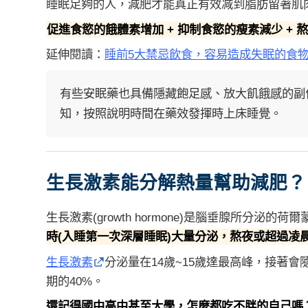
睡眠足夠的人，減肥才能真正有效减到脂肪留著肌
促進食慾的餓體素增加 + 抑制食慾的瘦素減少 + 熬
延伸閱讀：
睡前5大禁忌飲食，容易造成失眠的食
有些安眠藥也具備隱藏飽足感、放大飢餓感的副
知，按照說明時間在藥效發揮時上床睡覺。
生長激素能分解熱量幫助減肥？
生長激素(growth hormone)是腦垂腺所分泌的荷爾
時(入睡第一次深層睡眠)大量分泌，熬夜或超過
凌
生長激素
分泌量在14歲~15歲達最高峰，接著
期的40%。
還記得國中高中甚至大學，怎麼都吃不胖的自己嗎