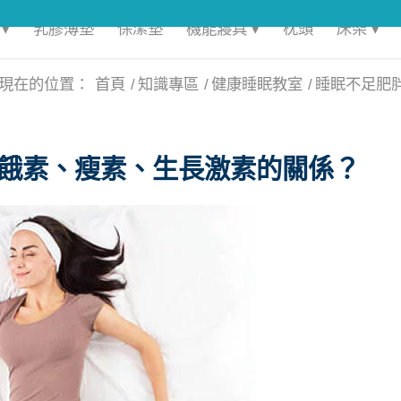
▾
乳膠薄墊
保潔墊
機能寢具 ▾
枕頭
床架 ▾
現在的位置：
首頁
/
知識專區
/
健康睡眠教室
/
睡眠不足肥胖
餓素、瘦素、生長激素的關係？