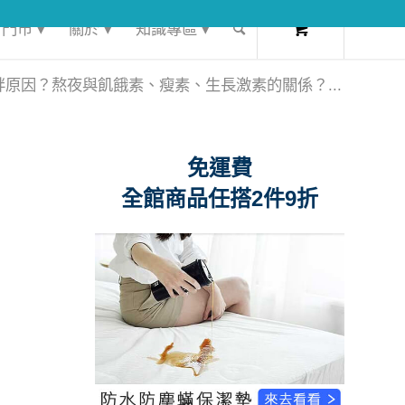
0
門市 ▾
關於 ▾
知識專區 ▾
原因？熬夜與飢餓素、瘦素、生長激素的關係？...
免運費
全館商品任搭2件9折