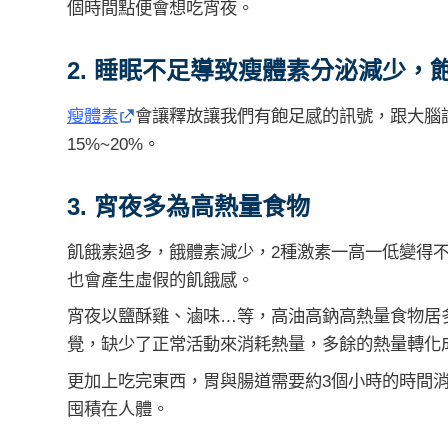
個時間點便會想吃宵夜。
2. 睡眠不足導致瘦體素分泌減少，
瘦體素
會讓釋放讓我們有飽足感的訊號，跟大腦
15%~20%。
3. 宵夜多為高熱量食物
飢餓素過多，餓體素減少，2種激素一高一低變得
也會產生虛假的飢餓感。
宵夜以鹽酥雞、滷味…等，高油高鈉高熱量食物居
覺，缺少了正常活動來消耗熱量，多餘的熱量轉化
更加上吃完東西，胃與腸道需要約3個小時的時間
囤積在人體。