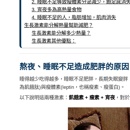
2. 睡眠不足導致瘦體素分泌減少，飽足感消
3. 宵夜多為高熱量食物
4. 睡眠不足的人，脂肪增加，肌肉消失
生長激素能分解熱量幫助減肥？
生長激素能分解多少熱量？
生長激素其他優點：
熬夜、睡眠不足造成肥胖的原因：
睡得越少吃得越多，睡眠不足肥胖，長期失眠變胖
為飢餓肽)與
瘦體素
(leptin，也稱瘦素、瘦蛋白)。
以下說明這兩種激素：
飢餓素 + 瘦素 + 宵夜
，對於