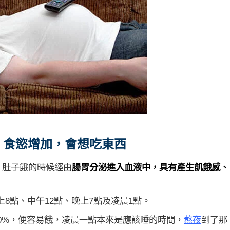
，食慾增加，會想吃東西
in)，肚子餓的時候經由
腸胃分泌進入血液中，具有產生飢餓感、
8點、中午12點、晚上7點及凌晨1點。
30%，便容易餓，凌晨一點本來是應該睡的時間，
熬夜
到了那