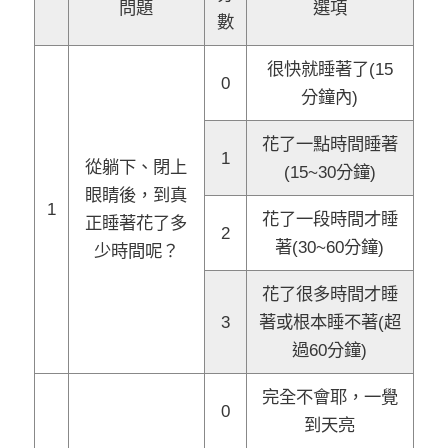
問題
選項
數
很快就睡著了(15
0
分鐘內)
花了一點時間睡著
1
從躺下、閉上
(15~30分鐘)
眼睛後，到真
1
花了一段時間才睡
正睡著花了多
2
著(30~60分鐘)
少時間呢？
花了很多時間才睡
3
著或根本睡不著(超
過60分鐘)
完全不會耶，一覺
0
到天亮