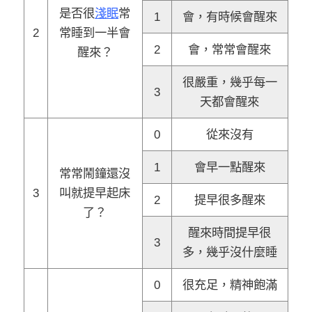
是否很
淺眠
常
1
會，有時候會醒來
2
常睡到一半會
2
會，常常會醒來
醒來？
很嚴重，幾乎每一
3
天都會醒來
0
從來沒有
1
會早一點醒來
常常鬧鐘還沒
3
叫就提早起床
2
提早很多醒來
了？
醒來時間提早很
3
多，幾乎沒什麼睡
0
很充足，精神飽滿