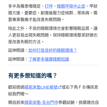
多半為罹患嗜睡症、
打呼
、
睡眠呼吸中止症
、甲狀
腺亢進、憂鬱症、創傷後壓力症候群…等疾病，需
要專業醫療才能改善失眠問題。
除此之外，不良的睡眠環境也會影響睡眠品質，讓
人更容易出現失眠問題，保持睡眠環境整潔舒適也
是改善失眠的方法。
延伸閱讀：
如何打造良好的睡眠環境？
延伸閱讀：
了解更多健康睡眠知識
有更多想知道的嗎？
歡迎透過
橘家床墊LINE帳號
或右下角ＦＢ傳訊息
給我們喔～
親自前來
橘家床墊-全台門市
參觀試躺，挑選適合自