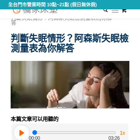
全台門市營業時間 10點~21點 (假日無休假)
0
您現在的位置：
首頁
/
知識專區
/
健康睡眠教室
/
判斷失眠情形？阿森斯失眠檢測量表為你解
答
判斷失眠情形？阿森斯失眠檢
測量表為你解答
本篇文章可以用聽的
1x
00:00
03:26