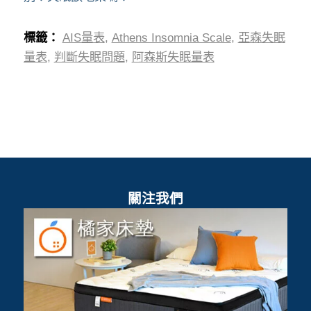
標籤：
AIS量表
,
Athens Insomnia Scale
,
亞森失眠
量表
,
判斷失眠問題
,
阿森斯失眠量表
關注我們