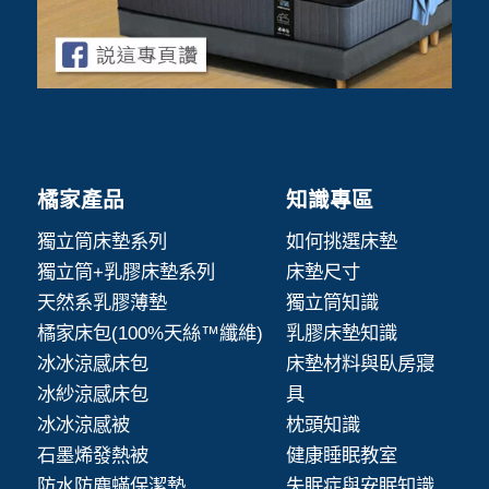
橘家產品
知識專區
獨立筒床墊系列
如何挑選床墊
獨立筒+乳膠床墊系列
床墊尺寸
天然系乳膠薄墊
獨立筒知識
橘家床包(100%天絲™纖維)
乳膠床墊知識
冰冰涼感床包
床墊材料與臥房寢
冰紗涼感床包
具
冰冰涼感被
枕頭知識
石墨烯發熱被
健康睡眠教室
防水防塵蟎保潔墊
失眠症與安眠知識