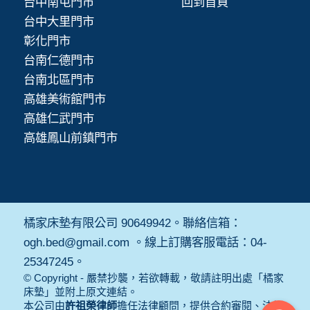
台中南屯門市
回到首頁
台中大里門市
彰化門市
台南仁德門市
台南北區門市
高雄美術館門市
高雄仁武門市
高雄鳳山前鎮門市
橘家床墊有限公司 90649942。聯絡信箱：
ogh.bed@gmail.com 。線上訂購客服電話：04-
25347245。
© Copyright - 嚴禁抄襲，若欲轉載，敬請註明出處「橘家
床墊」並附上原文連結。
本公司由
許祖榮律師
擔任法律顧問，提供合約審閱、法規