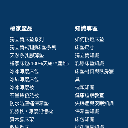
橘家產品
知識專區
獨立筒床墊系列
如何挑選床墊
獨立筒+乳膠床墊系列
床墊尺寸
天然系乳膠薄墊
獨立筒知識
橘家床包(100%天絲™纖維)
乳膠床墊知識
冰冰涼感床包
床墊材料與臥房寢
冰紗涼感床包
具
冰冰涼感被
枕頭知識
石墨烯發熱被
健康睡眠教室
防水防塵蟎保潔墊
失眠症與安眠知識
乳膠枕 / 涼感記憶枕
保潔墊知識
實木腳床架
床包知識
收納掀床
機能寢具知識