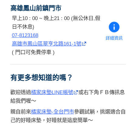
高雄鳳山前鎮門市
早上10 : 00 ~ 晚上21 : 00 (無公休日,假
日不休息)
07-8123168
詳細資訊
高雄市鳳山區翠亨北路161-1號
( 門口可免費停車 )
有更多想知道的嗎？
歡迎透過
橘家床墊LINE帳號
或右下角ＦＢ傳訊息
給我們喔～
親自前來
橘家床墊-全台門市
參觀試躺，挑選適合自
己的好睡床墊，好睡就是這麼簡單～