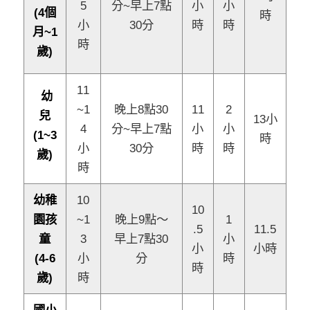
5
分~早上7點
小
小
(4個
時
小
30分
時
時
月~1
時
歲)
11
幼
~1
晚上8點30
11
2
兒
13小
4
分~早上7點
小
小
(1~3
時
小
30分
時
時
歲)
時
幼稚
10
10
園孩
~1
晚上9點～
1
.5
11.5
童
3
早上7點30
小
小
小時
(4-6
小
分
時
時
歲)
時
國小