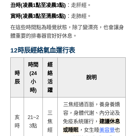
丑時(凌晨1點至凌晨3點)
：走肝經。
寅時(凌晨3點至清晨5點)
：走肺經。
在這些時間點為睡覺狀態，除了變漂亮，也會讓身
體重要的排毒器官好好休息。
12時辰經絡氣血運行表
時間
經
時
(24
絡
說明
辰
小
活
時)
躍
三焦經通百脈，養身養嬌
三
容，身體代謝、內分泌及
亥
21~2
焦
免疫系統運行，
建議休息
時
3點
經
或睡眠
，女生睡
美容覺
也