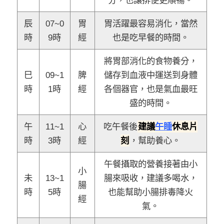
辰
07~0
胃
胃活躍最容易消化，當然
時
9時
經
也是吃早餐的時間。
將胃部消化的食物養分，
巳
09~1
脾
儲存到血液中運送到身體
時
1時
經
各個器官，也是氣血最旺
盛的時間。
午
11~1
心
吃午餐後
建議
午睡
休息片
時
3時
經
刻
，幫助養心。
午餐攝取的營養接著由小
小
未
13~1
腸來吸收，建議多喝水，
腸
時
5時
也能幫助小腸排毒降火
經
氣。