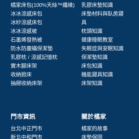
橘家床包(100%天絲™纖維)
乳膠床墊知識
冰冰涼感床包
床墊材料與臥房寢
冰紗涼感床包
具
冰冰涼感被
枕頭知識
石墨烯發熱被
健康睡眠教室
防水防塵蟎保潔墊
失眠症與安眠知識
乳膠枕 / 涼感記憶枕
保潔墊知識
實木腳床架
床包知識
收納掀床
機能寢具知識
抽屜收納床架
床架知識
門市資訊
關於橘家
台北中正門市
橘家的故事
新北中和門市
床墊保固