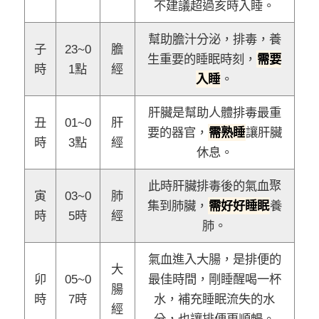
不建議超過亥時入睡。
幫助膽汁分泌，排毒，養
子
23~0
膽
生重要的睡眠時刻，
需要
時
1點
經
入睡
。
肝臟是幫助人體排毒最重
丑
01~0
肝
要的器官，
需熟睡
讓肝臟
時
3點
經
休息。
此時肝臟排毒後的氣血聚
寅
03~0
肺
集到肺臟，
需好好睡眠
養
時
5時
經
肺。
氣血進入大腸，是排便的
大
卯
05~0
最佳時間，剛睡醒喝一杯
腸
時
7時
水，補充睡眠流失的水
經
分，也讓排便更順暢。