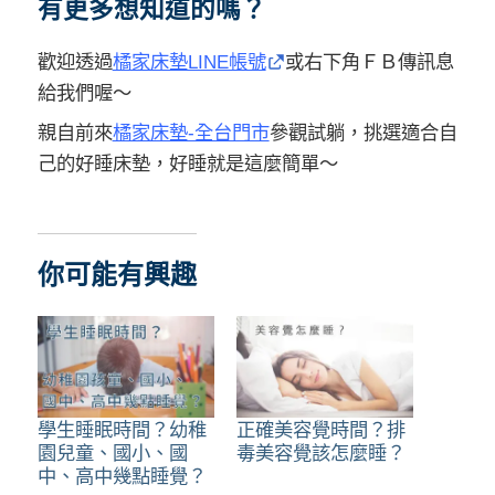
有更多想知道的嗎？
歡迎透過
橘家床墊LINE帳號
或右下角ＦＢ傳訊息
給我們喔～
親自前來
橘家床墊-全台門市
參觀試躺，挑選適合自
己的好睡床墊，好睡就是這麼簡單～
你可能有興趣
學生睡眠時間？幼稚
正確美容覺時間？排
園兒童、國小、國
毒美容覺該怎麼睡？
中、高中幾點睡覺？