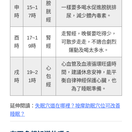
膀
申
15~1
一樣要多喝水促進膀胱排
胱
時
7時
尿，減少體內毒素。
經
走腎經，晚餐要吃得少，
酉
17~1
腎
可散步走走，不適合劇烈
時
9時
經
運動及喝太多水。
心血管及血液循環旺盛時
心
戌
19~2
間，建議休息安神，能平
包
時
1時
衡自律神經保護心臟，也
經
為了睡眠準備。
延伸閱讀：
失眠穴道在哪裡？按摩助眠穴位可改善
睡眠？