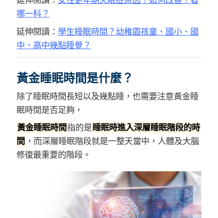
延伸閱讀：
女性更年期失眠症原因？如何改善？看
哪一科？
延伸閱讀：
學生睡眠時間？幼稚園孩童、國小、國
中、高中幾點睡覺？
黃金睡眠時間是什麼？
除了睡眠時間長短以及幾點睡，也需要注意黃金睡
眠時間是否足夠，
黃金睡眠時間
指的是
睡眠
時進入
深層睡眠階段的時
間
，而深層睡眠階段就是一整天當中，人體及大腦
修復最重要的階段。