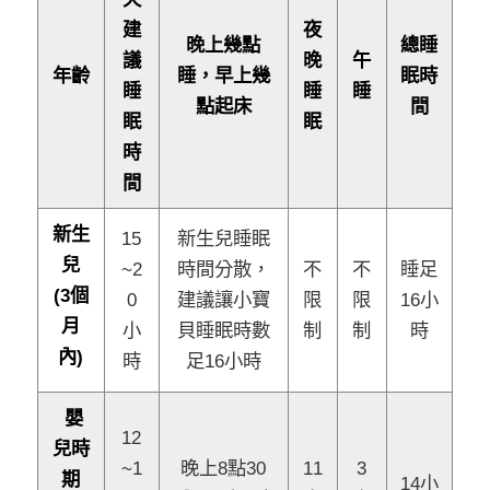
建
夜
晚上幾點
總睡
議
晚
午
年齡
睡，早上幾
眠時
睡
睡
睡
點起床
間
眠
眠
時
間
新生
15
新生兒睡眠
兒
~2
時間分散，
不
不
睡足
(3個
0
建議讓小寶
限
限
16小
月
小
貝睡眠時數
制
制
時
內)
時
足16小時
嬰
12
兒時
~1
晚上8點30
11
3
期
14小