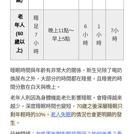
老
睡
年人
足
6
1
晚上11點～
7小
(60
7
小
小
早上5點
時
歲以
小
時
時
上)
時
睡眠時間與年齡有非常大的關係，新生兒除了喝奶
換尿布之外，大部分的時間都在睡覺，且睡覺的時
間分散在白天與晚上。
老年人則因為身體機能老化影響睡眠，會睡得越來
越少，深度睡眠時間也變短，
70歲之後深層睡眠只
剩年輕時的10%，
老人失眠
的情況也會更明顯的發
生
。