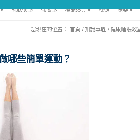
▾
乳膠薄墊
保潔墊
機能寢具 ▾
枕頭
床架 ▾
您現在的位置：
首頁
/
知識專區
/
健康睡眠教
做哪些簡單運動？