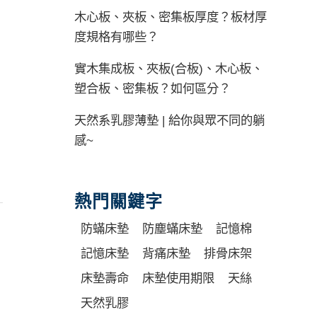
木心板、夾板、密集板厚度？板材厚
度規格有哪些？
實木集成板、夾板(合板)、木心板、
塑合板、密集板？如何區分？
天然系乳膠薄墊 | 給你與眾不同的躺
感~
熱門關鍵字
防蟎床墊
防塵蟎床墊
記憶棉
記憶床墊
背痛床墊
排骨床架
床墊壽命
床墊使用期限
天絲
天然乳膠