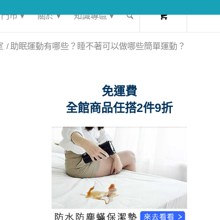
0
門市 ▾
關於 ▾
知識專區 ▾
室
/
助眠運動有哪些？睡不著可以做哪些簡單運動？
免運費
全館商品任搭2件9折