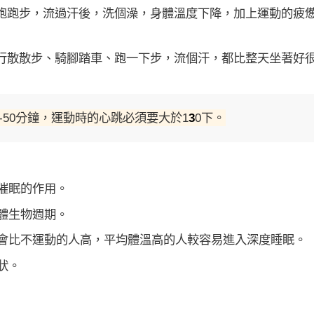
跑跑步，流過汗後，洗個澡，身體溫度下降，加上運動的疲
行散散步、騎腳踏車、跑一下步，流個汗，都比整天坐著好
0-50分鐘，運動時的心跳必須要大於1
3
0下。
和催眠的作用。
人體生物週期。
溫會比不運動的人高，平均體溫高的人較容易進入深度睡眠。
狀。