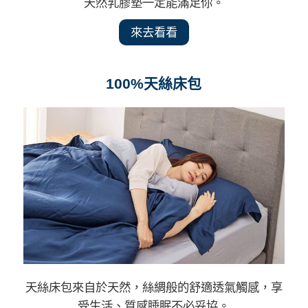
天然乳膠墊一定能滿足你。
來去看看
100%天絲床包
天絲床包來自於天然，絲綢般的舒適透氣觸感，享
受生活、質感睡眠不必妥協。