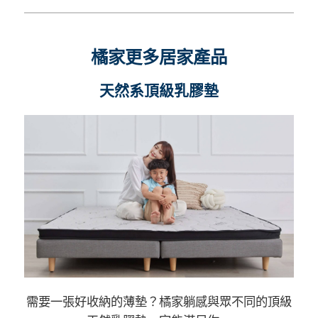
橘家更多居家產品
天然系頂級乳膠墊
需要一張好收納的薄墊？橘家躺感與眾不同的頂級