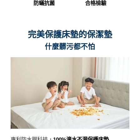
防蟎抗菌
合格檢驗
完美保護床墊的保潔墊
什麼髒污都不怕
專利防水膜科技，
100%滴水不漏保護床墊