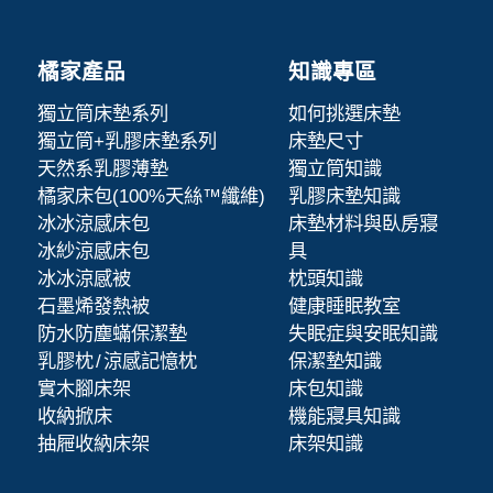
橘家產品
知識專區
獨立筒床墊系列
如何挑選床墊
獨立筒+乳膠床墊系列
床墊尺寸
天然系乳膠薄墊
獨立筒知識
橘家床包(100%天絲™纖維)
乳膠床墊知識
冰冰涼感床包
床墊材料與臥房寢
冰紗涼感床包
具
冰冰涼感被
枕頭知識
石墨烯發熱被
健康睡眠教室
防水防塵蟎保潔墊
失眠症與安眠知識
乳膠枕 / 涼感記憶枕
保潔墊知識
實木腳床架
床包知識
收納掀床
機能寢具知識
抽屜收納床架
床架知識