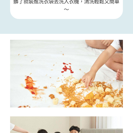
髒了就裝進洗衣袋丟洗入衣機，清洗輕鬆又簡單
～