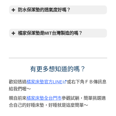
防水保潔墊的透氣度好嗎？
橘家冰冰涼感
床包｜夏天不悶不黏，讓你一夜都好眠
【免運費】全館商品任選2件再享【9
折】優惠中
橘家保潔墊是MIT台灣製造的嗎？
有更多想知道的嗎？
歡迎透過
橘家床墊官方LINE
或右下角ＦＢ傳訊息
給我們喔～
親自前來
橘家床墊全台門市
參觀試躺，簡單挑選適
合自己的好睡床墊，好睡就是這麼簡單～