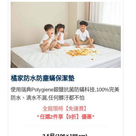
橘家防水防塵蟎保潔墊
使用瑞典Polygiene銀鹽抗菌防蟎科技,100%完美
防水、滴水不漏,任何髒汙都不怕
全館限時【免運費】
* 任選2件享【9折】優惠 *
3.5尺 (106 × 188 cm)