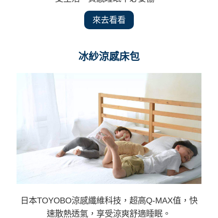
來去看看
冰紗涼感床包
日本TOYOBO涼感纖維科技，超高Q-MAX值，快
速散熱透氣，享受涼爽舒適睡眠。