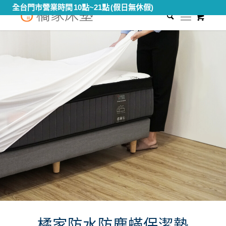
0
橘家防水防塵蟎保潔墊