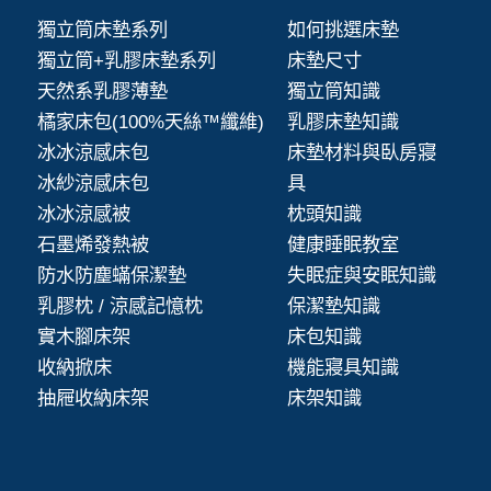
獨立筒床墊系列
如何挑選床墊
獨立筒+乳膠床墊系列
床墊尺寸
天然系乳膠薄墊
獨立筒知識
橘家床包(100%天絲™纖維)
乳膠床墊知識
冰冰涼感床包
床墊材料與臥房寢
冰紗涼感床包
具
冰冰涼感被
枕頭知識
石墨烯發熱被
健康睡眠教室
防水防塵蟎保潔墊
失眠症與安眠知識
乳膠枕 / 涼感記憶枕
保潔墊知識
實木腳床架
床包知識
收納掀床
機能寢具知識
抽屜收納床架
床架知識