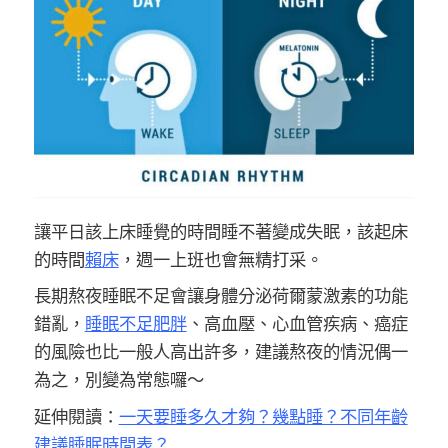
讓平日該上床睡覺的時間睡不著變成失眠
，該起床
的時間
賴床
，週一上班也會無精打采。
長期熬夜睡眠不足會讓身體分泌荷爾蒙激素的功能
錯亂，
睡眠不足肥胖
、高血壓、心血管疾病、癌症
的風險也比一般人高出許多，建議熬夜的情況偶一
為之，別變為常態囉～
延伸閱讀：
一天要睡多久才夠？幾點睡？不同年齡
建議睡眠時間表？