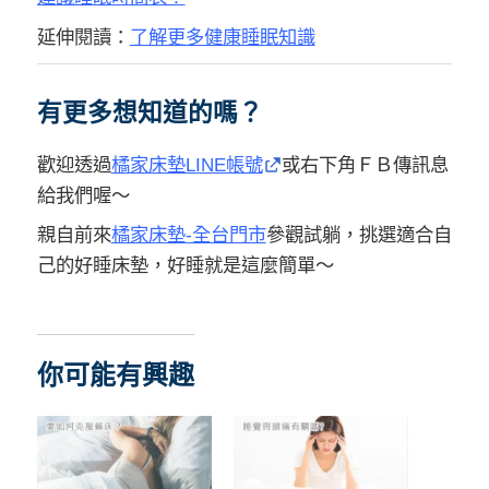
延伸閱讀：
了解更多健康睡眠知識
有更多想知道的嗎？
歡迎透過
橘家床墊LINE帳號
或右下角ＦＢ傳訊息
給我們喔～
親自前來
橘家床墊-全台門市
參觀試躺，挑選適合自
己的好睡床墊，好睡就是這麼簡單～
你可能有興趣