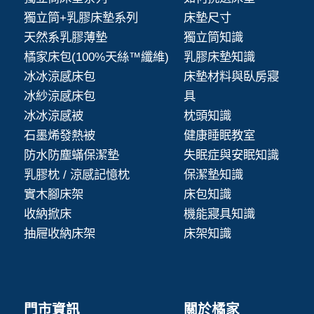
獨立筒+乳膠床墊系列
床墊尺寸
天然系乳膠薄墊
獨立筒知識
橘家床包(100%天絲™纖維)
乳膠床墊知識
冰冰涼感床包
床墊材料與臥房寢
冰紗涼感床包
具
冰冰涼感被
枕頭知識
石墨烯發熱被
健康睡眠教室
防水防塵蟎保潔墊
失眠症與安眠知識
乳膠枕 / 涼感記憶枕
保潔墊知識
實木腳床架
床包知識
收納掀床
機能寢具知識
抽屜收納床架
床架知識
門市資訊
關於橘家