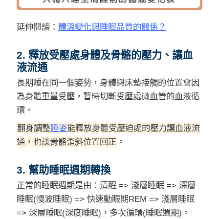
延伸閱讀：
體溫變化與睡眠品質的關係？
2. 釋放受壓處身體及骨骼的壓力、讓血
液流通
長期睡在同一個姿勢，身體與床墊接觸的位置會因
為身體重量受壓，暫時切斷受壓處微血管的血液循
環。
翻身調整
睡姿
能釋放身體受壓迫處的壓力讓血液流
通，也讓骨骼歪斜位置回正
。
3. 幫助睡眠週期轉換
正常的睡眠週期是由：清醒 => 淺層睡眠 => 深層
睡眠(慢波睡眠) => 快速動眼期REM => 淺層睡眠
=> 深層睡眠(深度睡眠)，多次循環(睡眠週期)。