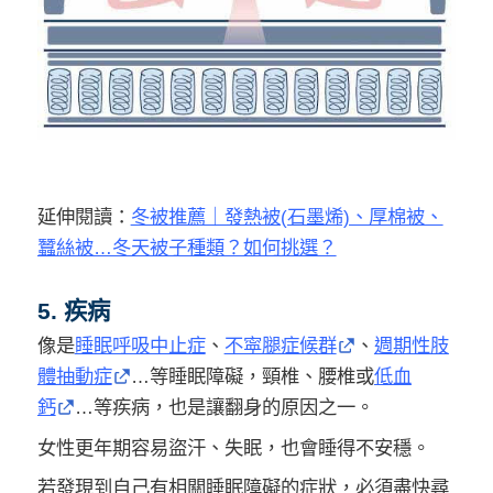
延伸閱讀：
冬被推薦｜發熱被(石墨烯)、厚棉被、
蠶絲被…冬天被子種類？如何挑選？
5. 疾病
像是
睡眠呼吸中止症
、
不寜腿症候群
、
週期性肢
體抽動症
…等睡眠障礙，頸椎、腰椎或
低血
鈣
…等疾病，也是讓翻身的原因之一。
女性更年期容易盜汗、失眠，也會睡得不安穩。
若發現到自己有相關睡眠障礙的症狀，必須盡快尋