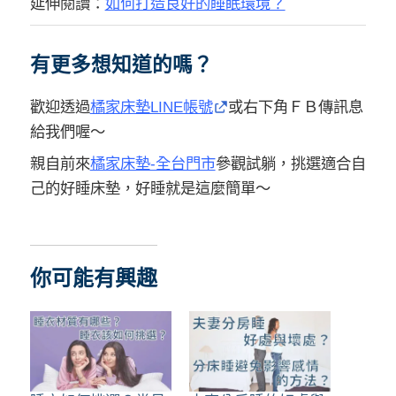
延伸閱讀：
如何打造良好的睡眠環境？
有更多想知道的嗎？
歡迎透過
橘家床墊LINE帳號
或右下角ＦＢ傳訊息
給我們喔～
親自前來
橘家床墊-全台門市
參觀試躺，挑選適合自
己的好睡床墊，好睡就是這麼簡單～
你可能有興趣