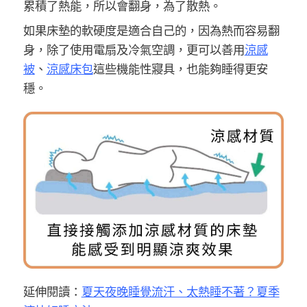
累積了熱能，所以會翻身，為了散熱。
如果床墊的軟硬度是適合自己的，因為熱而容易翻
身，除了使用電扇及冷氣空調，更可以善用
涼感
被
、
涼感床包
這些機能性寢具，也能夠睡得更安
穩。
延伸閱讀：
夏天夜晚睡覺流汗、太熱睡不著？夏季