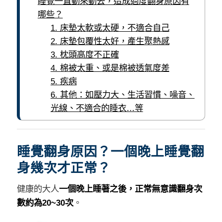
睡覺一直動來動去，造成過度翻身原因有
哪些？
1. 床墊太軟或太硬，不適合自己
2. 床墊包覆性太好，產生聚熱感
3. 枕頭高度不正確
4. 棉被太重、或是棉被透氣度差
5. 疾病
6. 其他：如壓力大、生活習慣、噪音、
光線、不適合的睡衣…等
睡覺翻身原因？一個晚上睡覺翻
身幾次才正常？
健康的大人
一個晚上睡著之後，正常無意識翻身次
數約為20~30次
。