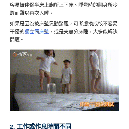
容易被伴侶半床上廁所上下床、睡覺時的翻身所吵
醒而難以再次入睡。
如果是因為被床墊晃動驚醒，可考慮換成較不容易
干擾的
獨立筒床墊
，或是夫妻分床睡，大多能解決
問題。
2. 工作或作息時間不同