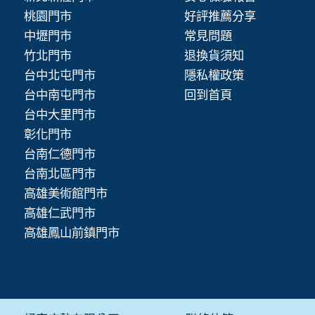
桃園門市
好評推薦分享
中壢門市
常見問題
竹北門市
退換貨須知
台中北屯門市
隱私權政策
台中南屯門市
回到首頁
台中大里門市
彰化門市
台南仁德門市
台南北區門市
高雄美術館門市
高雄仁武門市
高雄鳳山前鎮門市