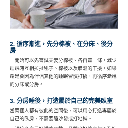
2. 循序漸進，先分棉被、在分床、後分
房
一開始可以先嘗試夫妻分棉被、各自蓋一條，減少
睡眠時互相拉扯毯子、棉被以及體溫的干擾，如果
還是會因為伴侶其他的睡眠習慣打擾，再循序漸進
的分床或分房。
3. 分房睡後，打造屬於自己的完美臥室
當兩個人都有彼此的空間後，可以用心打造專屬於
自己的臥房，不需要睡沙發或打地鋪。