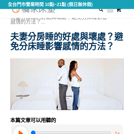
全台門市營業時間 10點~21點 (假日無休假)
0
您現在的位置：
首頁
/
知識專區
/
健康睡眠教室
/
夫妻分房睡的好處與壞處？避免分床睡影響
感情的方法？...
夫妻分房睡的好處與壞處？避
免分床睡影響感情的方法？
本篇文章可以用聽的
1x