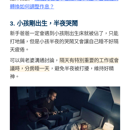
轉換如何調整作息？
3. 小孩剛出生，半夜哭鬧
新手爸爸一定會遇到小孩剛出生床就被佔了，只能
打地鋪，但是小孩半夜的哭鬧又會讓自己睡不好隔
天疲倦。
可以與老婆溝通討論，
隔天有特別重要的工作或會
議時，分房睡一天
，避免半夜被打擾，維持好精
神。