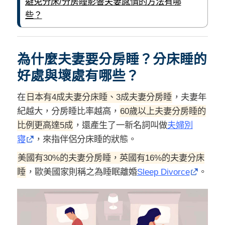
避免分床/分房睡影響夫妻感情的方法有哪
些？
為什麼夫妻要分房睡？分床睡的
好處與壞處有哪些？
在
日本有4成夫妻分床睡、3成夫妻分房睡
，夫妻年
紀越大，分房睡比率越高，
60歲以上夫妻分房睡的
比例更高達5成
，還產生了一新名詞叫做
夫婦別
寝
，來指伴侶分床睡的狀態。
美國有30%的夫妻分房睡，英國有16%的夫妻分床
睡
，歐美國家則稱之為睡眠離婚
Sleep Divorce
。