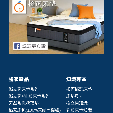
橘家產品
知識專區
獨立筒床墊系列
如何挑選床墊
獨立筒+乳膠床墊系列
床墊尺寸
天然系乳膠薄墊
獨立筒知識
橘家床包(100%天絲™纖維)
乳膠床墊知識