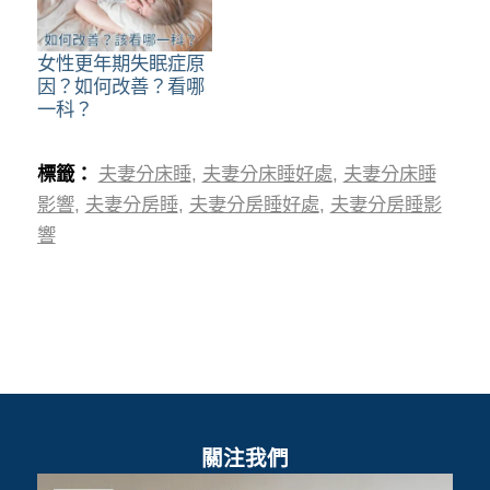
女性更年期失眠症原
因？如何改善？看哪
一科？
標籤：
夫妻分床睡
,
夫妻分床睡好處
,
夫妻分床睡
影響
,
夫妻分房睡
,
夫妻分房睡好處
,
夫妻分房睡影
響
關注我們