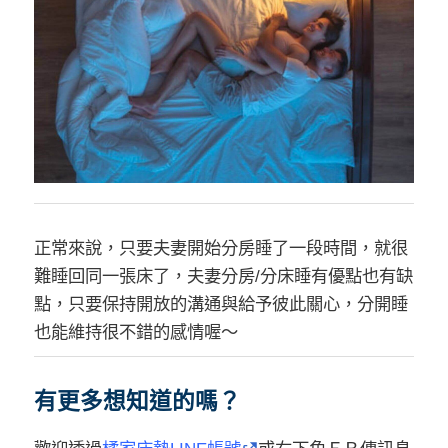
正常來說，只要夫妻開始分房睡了一段時間，就很
難睡回同一張床了，夫妻分房/分床睡有優點也有缺
點，只要保持開放的溝通與給予彼此關心，分開睡
也能維持很不錯的感情喔～
有更多想知道的嗎？