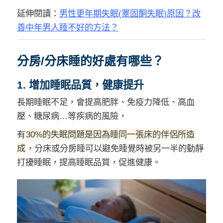
延伸閱讀：
男性更年期失眠(睪固酮失眠)原因？改
善中年男人睡不好的方法？
分房/分床睡的好處有哪些？
1. 增加睡眠品質，健康提升
長期睡眠不足，會提高肥胖、免疫力降低、高血
壓、糖尿病…等疾病的風險，
有
30%的失眠問題是因為睡同一張床的伴侶所造
成
，分床或分房睡可以避免睡覺時被另一半的動靜
打擾睡眠，提高睡眠品質，促進健康。