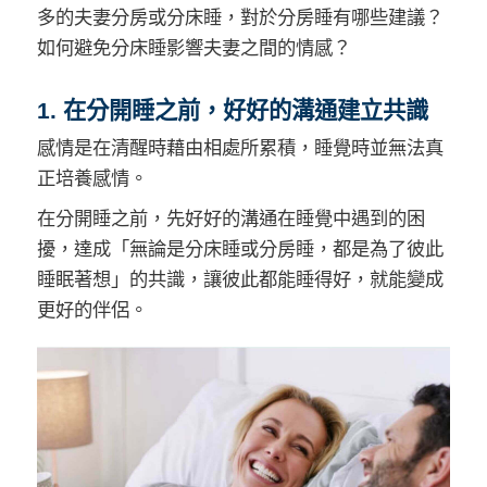
多的夫妻分房或分床睡，對於分房睡有哪些建議？
如何避免分床睡影響夫妻之間的情感？
1. 在分開睡之前，好好的溝通建立共識
感情是在清醒時藉由相處所累積，睡覺時並無法真
正培養感情。
在分開睡之前，先好好的溝通在睡覺中遇到的困
擾，達成「無論是分床睡或分房睡，都是為了彼此
睡眠著想」的共識，讓彼此都能睡得好，就能變成
更好的伴侶。