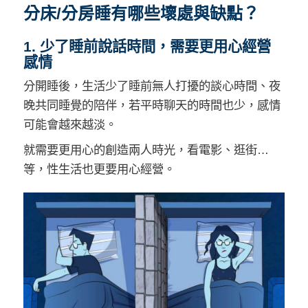
分床/分房睡有哪些壞處與缺點？
1. 少了睡前說話時間，需要更用心經營
感情
分開睡後，生活少了睡前無人打擾的談心時間、夜
晚共同睡覺的陪伴，若平時聊天的時間也少，感情
可能會越來越淡。
就需要更用心的創造兩人時光，看電影、逛街…
等，性生活也更要用心經營。