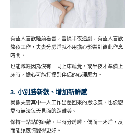
有些人喜歡睡前看書，習慣半夜追劇，有些人喜歡
熬夜工作，夫妻分房睡就不用擔心影響到彼此作息
時間，
也能減輕因為沒有一同上床睡覺，或半夜才準備上
床時，擔心可能打擾到伴侶的心理壓力。
3. 小別勝新歡、增加新鮮感
就像夫妻其中一人工作出差回來的思念感，也像戀
愛時無法每天見面的距離美。
保持一點點的距離，平時分房睡、偶而一起睡，反
而能讓感情變得更好。