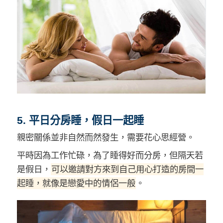
5. 平日分房睡，假日一起睡
親密關係並非自然而然發生，需要花心思經營。
平時因為工作忙碌，為了睡得好而分房，但隔天若
是假日，
可以邀請對方來到自己用心打造的房間一
起睡，就像是戀愛中的情侶一般
。