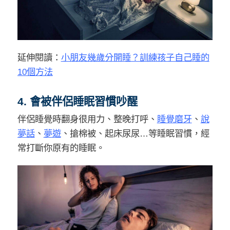
延伸閱讀：
小朋友幾歲分開睡？訓練孩子自己睡的
10個方法
4. 會被伴侶睡眠習慣吵醒
伴侶睡覺時翻身很用力、整晚打呼、
睡覺磨牙
、
說
夢話
、
夢遊
、搶棉被、起床尿尿…等睡眠習慣，經
常打斷你原有的睡眠。