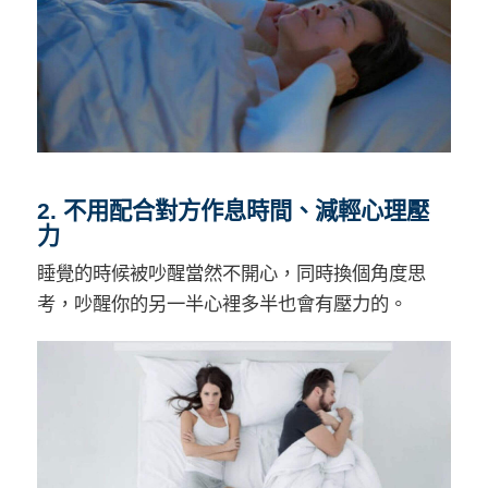
2. 不用配合對方作息時間、減輕心理壓
力
睡覺的時候被吵醒當然不開心，同時換個角度思
考，吵醒你的另一半心裡多半也會有壓力的。