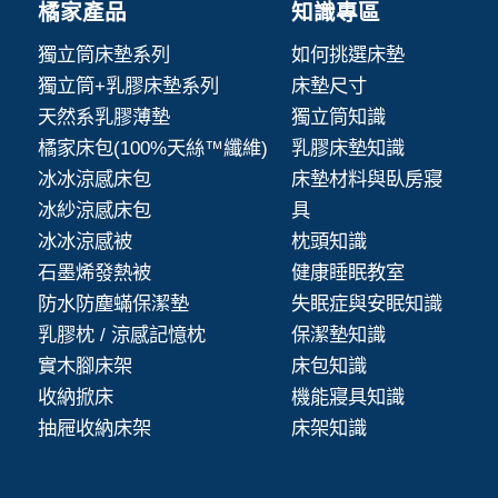
橘家產品
知識專區
獨立筒床墊系列
如何挑選床墊
獨立筒+乳膠床墊系列
床墊尺寸
天然系乳膠薄墊
獨立筒知識
橘家床包(100%天絲™纖維)
乳膠床墊知識
冰冰涼感床包
床墊材料與臥房寢
冰紗涼感床包
具
冰冰涼感被
枕頭知識
石墨烯發熱被
健康睡眠教室
防水防塵蟎保潔墊
失眠症與安眠知識
乳膠枕 / 涼感記憶枕
保潔墊知識
實木腳床架
床包知識
收納掀床
機能寢具知識
抽屜收納床架
床架知識