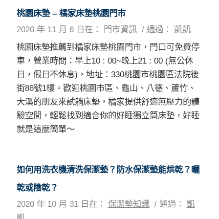
桃園床墊 – 橘家床墊桃園門市
2020 年 11 月 6 日
在：
門市資訊
/
通過：
凱凱
桃園床墊推薦到橘家床墊桃園門市，門口可免費停
車，營業時間：早上10 : 00~晚上21 : 00 (無公休
日，假日不休息)，地址：330桃園市桃園區法院後
街88號1樓。歡迎桃園市區、龜山、八德、蘆竹、
大溪的朋友來試躺床墊，橘家提供舒適無壓力的體
驗空間，輕鬆找到適合你的好睡獨立筒床墊，好睡
就是這麼簡單～
如何用洗衣機清洗保潔墊？防水保潔墊能烘乾？曬
乾或陰乾？
2020 年 10 月 31 日
在：
保潔墊知識
/
通過：
凱
凱