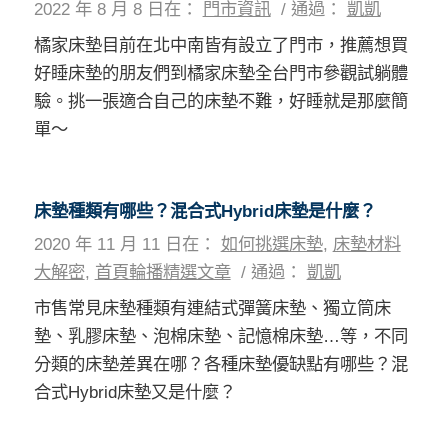
2022 年 8 月 8 日
在：
門市資訊
/
通過：
凱凱
橘家床墊目前在北中南皆有設立了門市，推薦想買
好睡床墊的朋友們到橘家床墊全台門市參觀試躺體
驗。挑一張適合自己的床墊不難，好睡就是那麼簡
單～
床墊種類有哪些？混合式Hybrid床墊是什麼？
2020 年 11 月 11 日
在：
如何挑選床墊
,
床墊材料
大解密
,
首頁輪播精選文章
/
通過：
凱凱
市售常見床墊種類有連結式彈簧床墊、獨立筒床
墊、乳膠床墊、泡棉床墊、記憶棉床墊…等，不同
分類的床墊差異在哪？各種床墊優缺點有哪些？混
合式Hybrid床墊又是什麼？