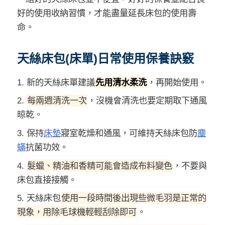
好的使用收納習慣，才能盡量延長床包的使用壽
命。
天絲床包(床單)日常使用保養訣竅
1. 新的天絲床單建議
先用清水柔洗
，再開始使用。
2.
每兩週清洗一次
，沒機會清洗也要定期取下通風
晾乾。
3. 保持
床墊
寢室乾燥和通風，可維持天絲床包防
塵
蟎
抗菌功效。
4.
髮蠟、精油和香精可能會造成布料變色
，不要與
床包直接接觸。
5. 天絲床包
使用一段時間後出現些微毛羽是正常的
現象，用除毛球機輕輕刮除即可
。