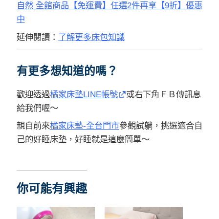
自然 全館商品
【免運費】
任選2件再享【9折】優惠
中
延伸閱讀：
了解更多床包知識
有更多想知道的嗎？
歡迎透過
橘家床墊LINE帳號
或右下角ＦＢ傳訊息
給我們喔～
親自前來
橘家床墊-全台門市
參觀試躺，挑選適合自
己的好睡床墊，好睡就是這麼簡單～
你可能有興趣