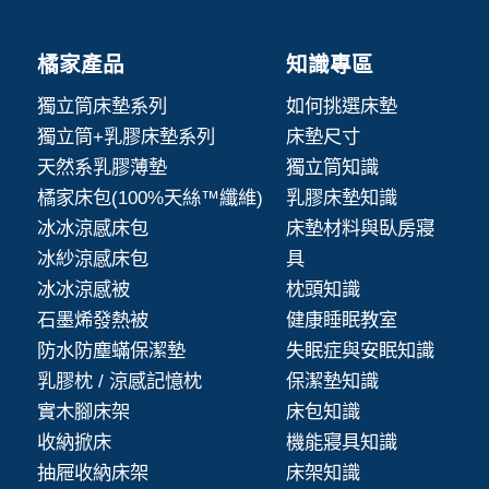
橘家產品
知識專區
獨立筒床墊系列
如何挑選床墊
獨立筒+乳膠床墊系列
床墊尺寸
天然系乳膠薄墊
獨立筒知識
橘家床包(100%天絲™纖維)
乳膠床墊知識
冰冰涼感床包
床墊材料與臥房寢
冰紗涼感床包
具
冰冰涼感被
枕頭知識
石墨烯發熱被
健康睡眠教室
防水防塵蟎保潔墊
失眠症與安眠知識
乳膠枕 / 涼感記憶枕
保潔墊知識
實木腳床架
床包知識
收納掀床
機能寢具知識
抽屜收納床架
床架知識