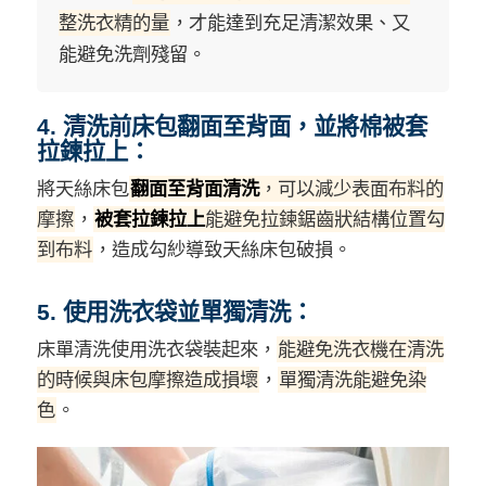
整洗衣精的量
，才能達到充足清潔效果、又
能避免洗劑殘留。
4. 清洗前床包翻面至背面，並將棉被套
拉鍊拉上：
將天絲床包
翻面至背面清洗
，可以減少表面布料的
摩擦
，
被套拉鍊拉上
能避免拉鍊鋸齒狀結構位置勾
到布料
，造成勾紗導致天絲床包破損。
5. 使用洗衣袋並單獨清洗：
床單清洗使用洗衣袋裝起來，
能避免洗衣機在清洗
的時候與床包摩擦造成損壞
，
單獨清洗能避免染
色
。