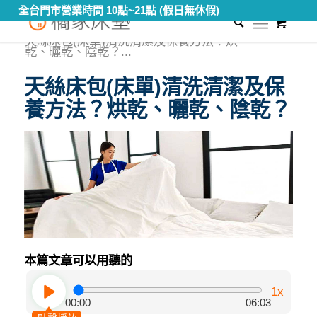
全台門市營業時間 10點~21點 (假日無休假)
0
您現在的位置：
首頁
/
知識專區
/
床包知識
/
天絲床包(床單)清洗清潔及保養方法？烘
乾、曬乾、陰乾？...
天絲床包(床單)清洗清潔及保
養方法？烘乾、曬乾、陰乾？
本篇文章可以用聽的
1x
00:00
06:03