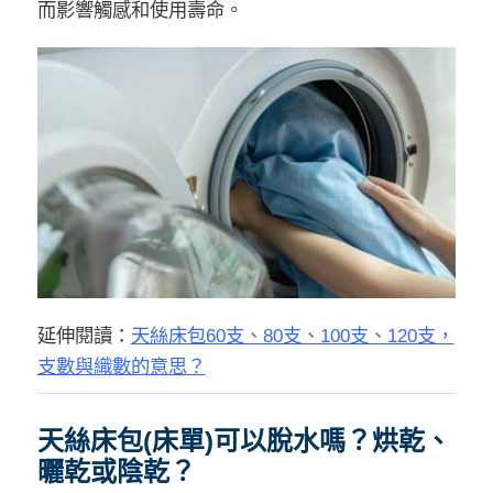
而影響觸感和使用壽命。
延伸閱讀：
天絲床包60支、80支、100支、120支，
支數與織數的意思？
天絲床包(床單)可以脫水嗎？烘乾、
曬乾或陰乾？