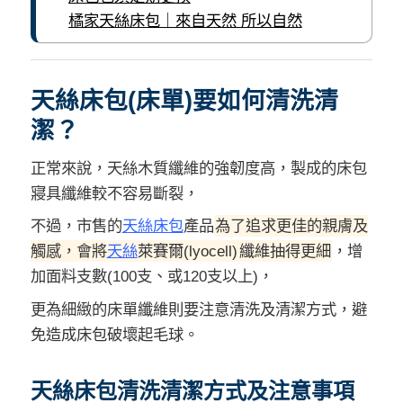
橘家天絲床包｜來自天然 所以自然
天絲床包(床單)要如何清洗清
潔？
正常來說，天絲木質纖維的強韌度高，製成的床包
寢具纖維較不容易斷裂，
不過，市售的
天絲床包
產品
為了追求更佳的親膚及
觸感，會將
天絲
萊賽爾(lyocell)
纖維抽得更細
，
增
加面料支數(100支、或120支以上)，
更為細緻的床單
纖維則要注意清洗及清潔方式，避
免造成床包破壞起毛球。
天絲床包清洗清潔方式及注意事項