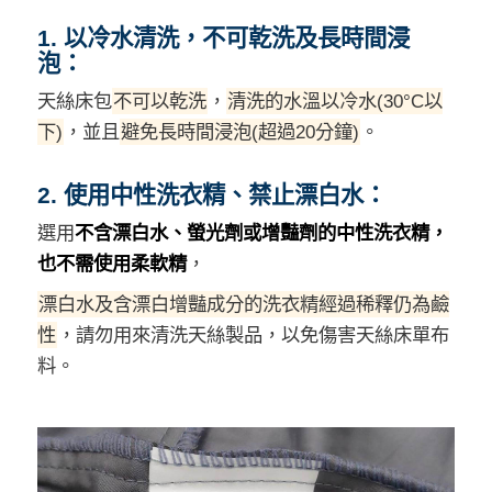
1. 以冷水清洗，不可乾洗及長時間浸
泡：
天絲床包
不可以乾洗
，
清洗的水溫以冷水(30°C以
下)
，並且
避免長時間浸泡(超過20分鐘)
。
2. 使用中性洗衣精、禁止漂白水：
選用
不含漂白水、螢光劑或增豔劑的中性洗衣精，
也不需使用柔軟精
，
漂白水及含漂白增豔成分的洗衣精經過稀釋仍為鹼
性
，請勿用來清洗天絲製品，以免傷害天絲床單布
料。