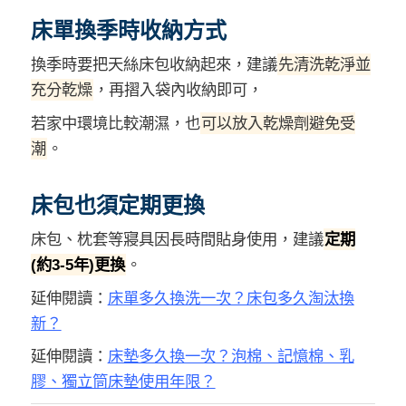
床單換季時收納方式
換季時要把天絲床包收納起來，建議
先清洗乾淨並
充分乾燥
，再摺入袋內收納即可，
若家中環境比較潮濕，也
可以放入乾燥劑避免受
潮
。
床包也須定期更換
床包、枕套等寢具因長時間貼身使用，建議
定期
(約3-5年)更換
。
延伸閱讀：
床單多久換洗一次？床包多久淘汰換
新？
延伸閱讀：
床墊多久換一次？泡棉、記憶棉、乳
膠、獨立筒床墊使用年限？