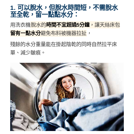
1. 可以脫水，但脫水時間短，不需脫水
至全乾，留一點點水分：
用洗衣機
脫水的
時間不宜超過5分鐘
，讓天絲床包
留有一點水分
避免布料被機器拉扯
，
殘餘的水分重量能在掛起陰乾的同時自然拉平床
單、減少皺痕。