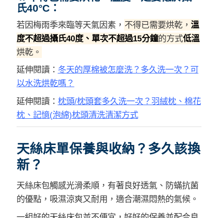
氏40°C：
若因梅雨季來臨等天氣因素，
不得已需要烘乾，
溫
度不超過攝氏40度、單次不超過15分鐘
的方式
低溫
烘乾。
延伸閱讀：
冬天的厚棉被怎麼洗？多久洗一次？可
以水洗烘乾嗎？
延伸閱讀：
枕頭/枕頭套多久洗一次？羽絨枕、棉花
枕、記憶(泡綿)枕頭清洗清潔方式
天絲床單保養與收納？多久該換
新？
天絲床包觸感光滑柔順，有著良好透氣、防蟎抗菌
的優點，吸濕涼爽又耐用，適合潮濕悶熱的氣候。
一組好的天絲床包並不便宜，好好的保養並配合良