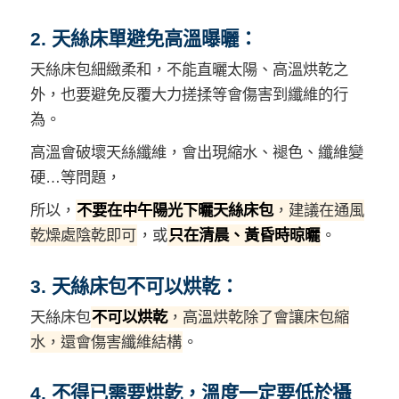
2. 天絲床單避免高溫曝曬：
天絲床包細緻柔和，不能直曬太陽、高溫烘乾之
外，也要避免反覆大力搓揉等會傷害到纖維的行
為。
高溫會破壞天絲纖維，會出現縮水、褪色、纖維變
硬…等問題，
所以，
不要在中午陽光下曬天絲床包
，建議在通風
乾燥處陰乾即可
，或
只在清晨、黃昏時晾曬
。
3. 天絲床包不可以烘乾：
天絲床包
不可以烘乾
，高溫烘乾除了會讓床包縮
水，還會傷害纖維結構
。
4. 不得已需要烘乾，溫度一定要低於攝