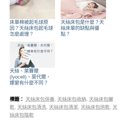
床單棉被起毛球原
天絲床包是什麼？天
因？天絲床包起毛球
絲床單的缺點與優
怎麼處理？
點？
天絲、萊賽爾
(lyocell)、莫代爾、
嫘縈有什麼不同？
標籤：
天絲床包保養
,
天絲床包收納
,
天絲床包曬
乾
,
天絲床包清洗
,
天絲床包清潔
,
天絲床包烘乾
,
天
絲床包陰乾