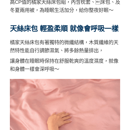
高CP值的橘家天絲床包組，內含枕套、床包、及
冬夏兩用被，為睡眠生活加分，給你整夜好眠～
天絲床包 輕盈柔順 就像會呼吸一樣
橘家天絲床包有著獨特的微纖結構，木質纖維的天
然特性能自行調節濕氣、將多餘熱量排出，
讓身體在睡眠時保持在舒服乾爽的溫度濕度，就像
和身體一樣會深呼吸～