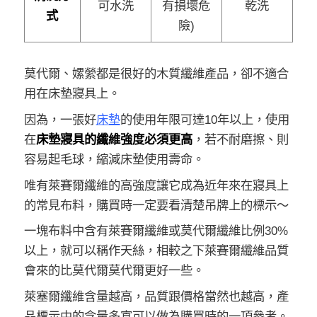
可水洗
有損壞危
乾洗
式
險)
莫代爾、嫘縈都是很好的木質纖維產品，卻不適合
用在床墊寢具上。
因為，一張好
床墊
的使用年限可達10年以上，使用
在
床墊
寢具的
纖維強度必須更高
，若不耐磨擦、則
容易起毛球，縮減床墊使用壽命。
唯有萊賽爾纖維的高強度讓它成為近年來在寢具上
的常見布料，購買時一定要看清楚吊牌上的標示～
一塊布料中含有萊賽爾纖維或莫代爾纖維比例30%
以上，就可以稱作
天絲
，相較之下萊賽爾纖維品質
會來的比莫代爾莫代爾更好一些。
萊塞爾纖維含量越高，品質跟價格當然也越高，產
品標示中的含量多寡可以做為購買時的一項參考。