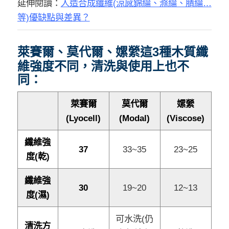
延伸閱讀：
人造合成纖維(涼感錦綸、滌綸、腈綸…
等)優缺點與差異？
萊賽爾、莫代爾、嫘縈這3種木質纖
維強度不同，清洗與使用上也不
同：
萊賽爾
莫代爾
嫘縈
(Lyocell)
(Modal)
(Viscose)
纖維強
37
33~35
23~25
度(乾)
纖維強
30
19~20
12~13
度(濕)
可水洗(仍
清洗方