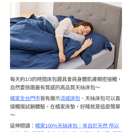
每天約1/3的時間床包寢具會與身體肌膚親密接觸，
自然要挑選最有質感的高品質天絲床包～
橘家全台門市
皆有展示
涼感床包
、天絲床包可以直
接觸摸試躺體驗，在橘家床墊，好睡就是這麼簡單
～
延伸閱讀：
橘家100%天絲床包｜來自於天然 所以