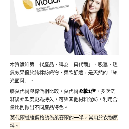
木質纖維第二代產品，稱為「莫代爾」，吸濕、透
氣效果優於純棉紡織物，柔軟舒適，是天然的「絲
光面料」。
將莫代爾與棉做相比較，莫代爾
柔軟1倍
，多次洗
滌後柔軟度更為持久，可與其他材料混紡，利用含
量比例做出不同產品特色。
莫代爾纖維價格約為萊賽爾的
一半
，常用於衣物原
料。