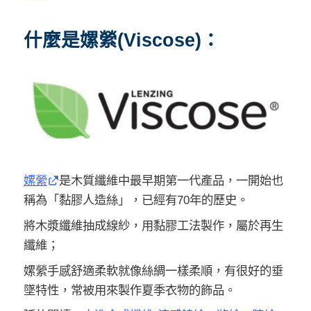
什麼是嫘縈(Viscose)：
嫘縈
是木質纖維中最早期第一代產品，一開始也
稱為「黏膠人造絲」，已經有70年的歷史。
將木漿纖維抽成線紗，用黏膠工法製作，屬於再生
纖維；
嫘縈手感舒適柔軟就像絲綢一樣柔順，有很好的垂
墜特性，常被用來製作夏季衣物的飾品。