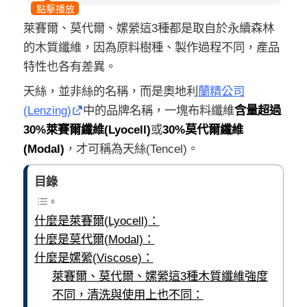
點擊播放
萊賽爾、莫代爾、嫘縈這3種都是取自於永續森林
的木質纖維，因為原料樹種、製作過程不同，產品
特性也各有差異。
天絲，並非絲的名稱，而是奧地利
蘭精公司
(Lenzing)
中的品牌名稱，一塊布料纖維
含量超過
30%萊賽爾纖維(Lyocell)
或
30%莫代爾纖維
(Modal)
，才可稱為天絲(Tencel)。
目錄
什麼是萊賽爾(Lyocell)：
什麼是莫代爾(Modal)：
什麼是嫘縈(Viscose)：
萊賽爾、莫代爾、嫘縈這3種木質纖維強度
不同，清洗與使用上也不同：