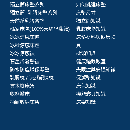
獨立筒床墊系列
如何挑選床墊
獨立筒+乳膠床墊系列
床墊尺寸
天然系乳膠薄墊
獨立筒知識
橘家床包(100%天絲™纖維)
乳膠床墊知識
冰冰涼感床包
床墊材料與臥房寢
冰紗涼感床包
具
冰冰涼感被
枕頭知識
石墨烯發熱被
健康睡眠教室
防水防塵蟎保潔墊
失眠症與安眠知識
乳膠枕 / 涼感記憶枕
保潔墊知識
實木腳床架
床包知識
收納掀床
機能寢具知識
抽屜收納床架
床架知識