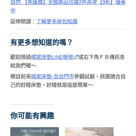
自然 【免運費】全館商品任選2件再享【9折】優惠
中
延伸閱讀：
了解更多床包知識
有更多想知道的嗎？
歡迎透過
橘家床墊LINE帳號
或右下角ＦＢ傳訊息
給我們喔～
親自前來
橘家床墊-全台門市
參觀試躺，挑選適合自
己的好睡床墊，好睡就是這麼簡單～
你可能有興趣