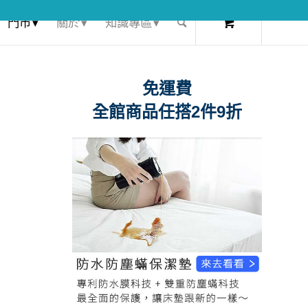
0
門市 ▾
關於 ▾
知識專區 ▾
免運費
全館商品任搭2件9折