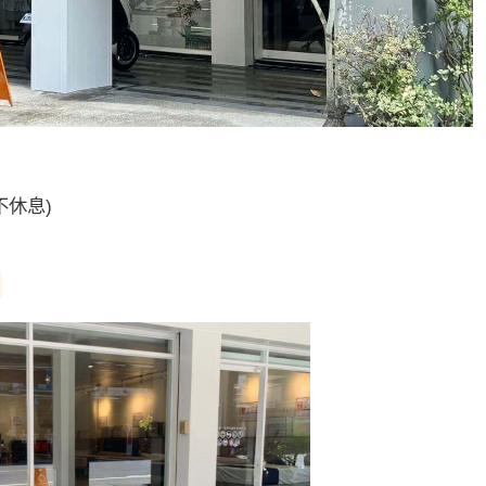
日不休息)
)