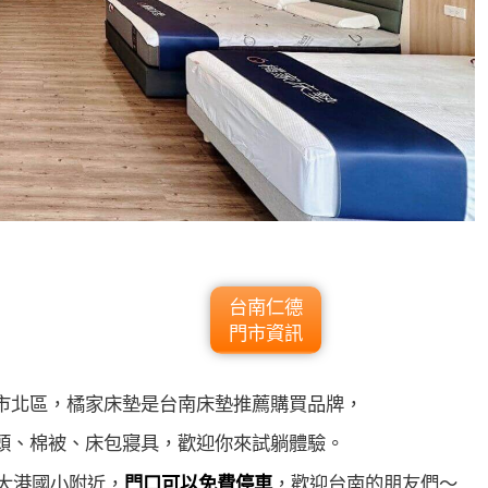
台南仁德
門市資訊
市北區，橘家床墊是台南床墊推薦購買品牌，
頭、棉被、床包寢具，歡迎你來試躺體驗。
市大港國小附近，
門口可以免費停車
，歡迎台南的朋友們～