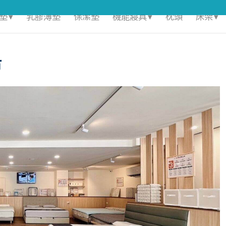
墊 ▾
乳膠薄墊
保潔墊
機能寢具 ▾
枕頭
床架 ▾
市