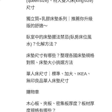
(queen size)、特大雙人床(king size)
尺寸
獨立筒+乳膠床墊系列｜推薦你升級
版的舒適～
臥室中的床墊擺法禁忌(臥房床位風
水)？化解方法？
床墊尺寸有哪些？整理各國床墊規格
對照、床墊大小挑選方法
單人床尺寸｜標準、加大、IKEA、
無印良品單人床墊尺寸
購物車
木心板、夾板、密集板厚度？板材厚
度規格有哪些？