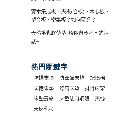
實木集成板、夾板(合板)、木心板、
塑合板、密集板？如何區分？
天然系乳膠薄墊 | 給你與眾不同的躺
感~
熱門關鍵字
防蟎床墊
防塵蟎床墊
記憶棉
記憶床墊
背痛床墊
排骨床架
床墊壽命
床墊使用期限
天絲
天然乳膠