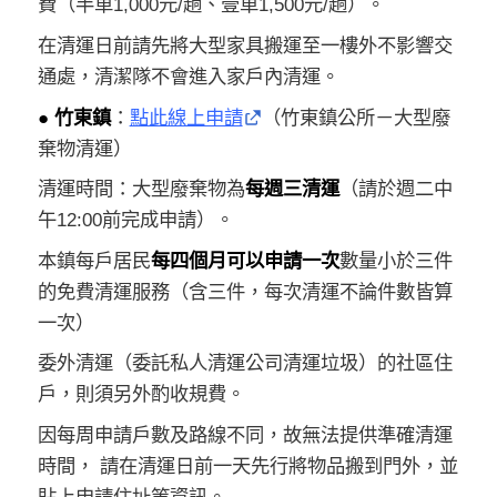
費（半車1,000元/趟、壹車1,500元/趟）。
在清運日前請先將大型家具搬運至一樓外不影響交
通處，清潔隊不會進入家戶內清運。
● 竹東鎮
：
點此線上申請
（竹東鎮公所－大型廢
棄物清運）
清運時間：大型廢棄物為
每週三清運
（請於週二中
午12:00前完成申請）。
本鎮每戶居民
每四個月可以申請一次
數量小於三件
的免費清運服務（含三件，每次清運不論件數皆算
一次）
委外清運（委託私人清運公司清運垃圾）的社區住
戶，則須另外酌收規費。
因每周申請戶數及路線不同，故無法提供準確清運
時間， 請在清運日前一天先行將物品搬到門外，並