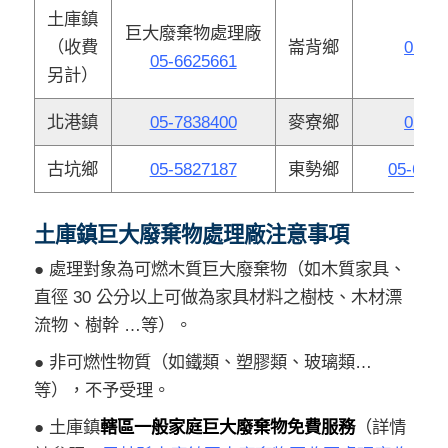
土庫鎮
巨大廢棄物處理廠
（收費
崙背鄉
05-69
05-6625661
另計）
北港鎮
05-7838400
麥寮鄉
05-69
古坑鄉
05-5827187
東勢鄉
05-699
土庫鎮巨大廢棄物處理廠注意事項
● 處理對象為可燃木質巨大廢棄物（如木質家具、
直徑 30 公分以上可做為家具材料之樹枝、木材漂
流物、樹幹 …等）。
● 非可燃性物質（如鐵類、塑膠類、玻璃類…
等），不予受理。
● 土庫鎮
轄區一般家庭巨大廢棄物免費服務
（詳情