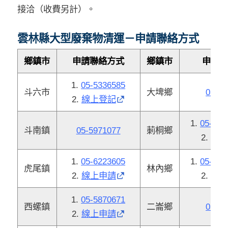
接洽（收費另計）。
雲林縣大型廢棄物清運－申請聯絡方式
鄉鎮市
申請聯絡方式
鄉鎮市
申請聯
1.
05-5336585
斗六市
大埤鄉
05-59
2.
線上登記
1.
05-584
斗南鎮
05-5971077
莿桐鄉
2.
線
1.
05-6223605
1.
05-589
虎尾鎮
林內鄉
2.
線上申請
2.
線
1.
05-5870671
西螺鎮
二崙鄉
05-59
2.
線上申請