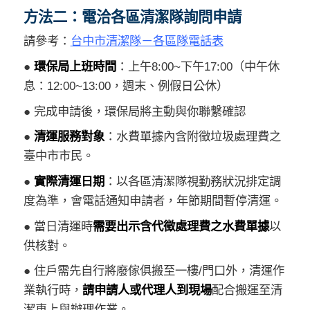
方法二：電洽各區清潔隊詢問申請
請參考：
台中市清潔隊－各區隊電話表
●
環保局上班時間
：上午8:00~下午17:00（中午休
息：12:00~13:00，週末、例假日公休）
● 完成申請後，環保局將主動與你聯繫確認
●
清運服務對象
：水費單據內含附徵垃圾處理費之
臺中市市民。
●
實際清運日期
：以各區清潔隊視勤務狀況排定調
度為準，會電話通知申請者，年節期間暫停清運。
● 當日清運時
需要出示含代徵處理費之水費單據
以
供核對。
● 住戶需先自行將廢傢俱搬至一樓/門口外，清運作
業執行時，
請申請人或代理人到現場
配合搬運至清
潔車上與辦理作業。