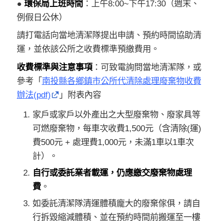
●
環保局上班時間
：上午8:00~下午17:30（週末、
例假日公休）
請打電話向當地清潔隊提出申請、預約時間協助清
運，並依該公所之收費標準預繳費用。
收費標準與注意事項
：可致電詢問當地清潔隊，或
參考「
南投縣各鄉鎮市公所代清除處理廢棄物收費
辦法(pdf)
」附表內容
家戶或家戶以外產出之大型廢棄物、廢家具等
可燃廢棄物，每車次收費1,500元（含清除(運)
費500元 + 處理費1,000元，未滿1車以1車次
計）。
自行或委託業者載運，仍應繳交廢棄物處理
費
。
如委託清潔隊清運體積龐大的廢棄傢俱，請自
行拆毀縮減體積、並在預約時間前搬運至一樓