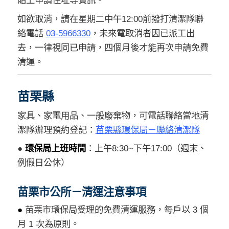
貼上申請住址等資訊。
如欲取消，請在星期二中午12:00前撥打清潔隊聯
絡電話
03-5966330
，未來電取消者因已派工出
去，一律視同已申請，四個月後才能再次申請免費
清運。
苗栗縣
家具、家電用品、一般廢棄物，可電話聯絡當地清
潔隊辦理預約登記：
苗栗縣環保局－聯絡清潔隊
●
環保局上班時間
：上午8:30~下午17:00（週末、
例假日公休）
苗栗市公所－清運注意事項
●
苗栗市環保局受理的免費清運服務，每戶以 3 個
月 1 次為原則。