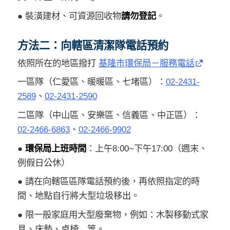
● 裝潢建材、可資源回收物
請勿登記
。
方法二：向轄區清潔隊電話預約
依照所在的地區撥打
基隆市環保局－服務電話
一區隊（仁愛區、暖暖區、七堵區）：
02-2431-
2589
、
02-2431-2590
二區隊（中山區、安樂區、信義區、中正區）：
02-2466-6863
、
02-2466-9902
●
環保局上班時間
：上午8:00~下午17:00（週末、
例假日公休）
● 請在向轄區區隊電話預約後，再依照指定的時
間、地點自行將大型垃圾移出。
● 限一般家庭用大型廢棄物，例如：木製移動式家
具、床墊、桌椅…等。