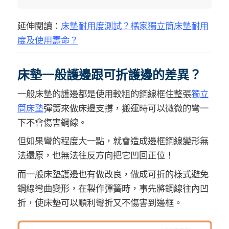
延伸閱讀：
床墊耐用度測試？橘家獨立筒床墊耐用
度及使用壽命？
床墊一般護邊跟可折護邊的差異？
一般床墊的護邊都是使用較粗的鋼線框住整張
獨立
筒床墊
彈簧來做床邊支撐，搬運時可以微微的彎一
下不會傷害鋼線。
但如果彎的程度大一點，就會造成邊框鋼線變形無
法還原，也無法往反方向把它凹回正位！
而一般床墊護邊也有做改良，做成可折的樣式避免
鋼線彎曲變形，在製作彈簧時，事先將鋼線往內凹
折，使床墊可以順利彎折又不傷害到邊框。