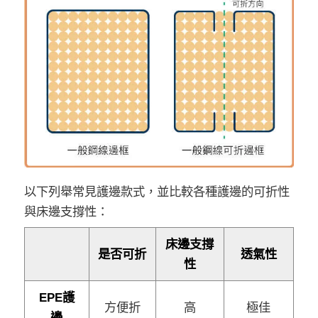
以下列舉常見護邊款式，並比較各種護邊的可折性
與床邊支撐性：
床邊支撐
是否可折
透氣性
性
EPE護
方便折
高
極佳
邊