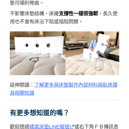
墊可順利彎曲。
不影響床墊結構，床邊
支撐性一樣很強韌
，長久使
用也不會有床沿下陷或塌陷問題。
延伸閱讀：
了解更多與床墊製作內部材料與臥房寢
具相關知識
有更多想知道的嗎？
歡迎透過
橘家床墊LINE帳號
或右下角ＦＢ傳訊息