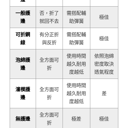
一般護
否，折了
需搭配輔
極佳
邊
就回不去
助彈簧
可折鋼
有分正折
需搭配輔
極佳
線
與反折
助彈簧
使用時間
依照泡綿
泡綿護
全方面可
越久耐用
密度取決
邊
折
度越低
透氣程度
使用時間
灌模護
全方面可
越久耐用
差
邊
折
度越低
全方面可
無護邊
極差
極佳
折