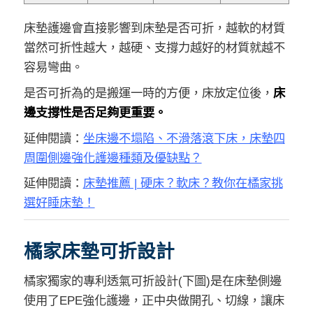
床墊護邊會直接影響到床墊是否可折，越軟的材質
當然可折性越大，越硬、支撐力越好的材質就越不
容易彎曲。
是否可折為的是搬運一時的方便，床放定位後，
床
邊支撐性是否足夠更重要。
延伸閱讀：
坐床邊不塌陷、不滑落滾下床，床墊四
周圍側邊強化護邊種類及優缺點？
延伸閱讀：
床墊推薦 | 硬床？軟床？教你在橘家挑
選好睡床墊！
橘家床墊可折設計
橘家獨家的專利透氣可折設計(下圖)是在床墊側邊
使用了EPE強化護邊，正中央做開孔、切線，讓床