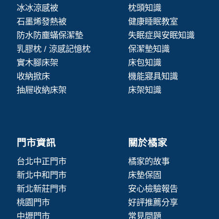
冰冰涼感被
枕頭知識
石墨烯發熱被
健康睡眠教室
防水防塵蟎保潔墊
失眠症與安眠知識
乳膠枕 / 涼感記憶枕
保潔墊知識
實木腳床架
床包知識
收納掀床
機能寢具知識
抽屜收納床架
床架知識
門市資訊
關於橘家
台北中正門市
橘家的故事
新北中和門市
床墊保固
新北新莊門市
安心檢驗報告
桃園門市
好評推薦分享
中壢門市
常見問題