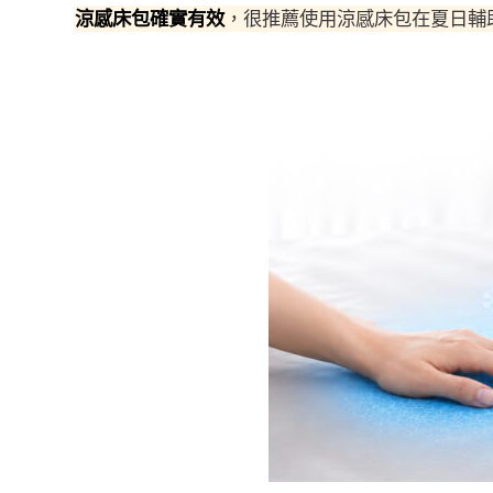
涼感床包確實有效
，很推薦使用涼感床包在夏日輔