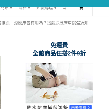
0
門市 ▾
關於 ▾
知識專區 ▾
包推薦｜涼感床包有用嗎？接觸涼感床單挑選須知...
免運費
全館商品任搭2件9折