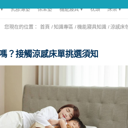
▾
乳膠薄墊
保潔墊
機能寢具 ▾
枕頭
床架 ▾
您現在的位置：
首頁
/
知識專區
/
機能寢具知識
/
涼感床
嗎？接觸涼感床單挑選須知