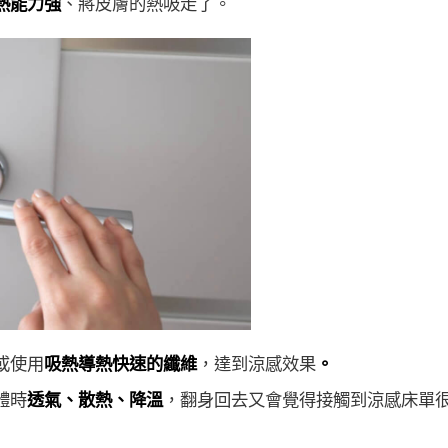
熱能力強
、將皮膚的熱吸走了。
或使用
吸熱導熱快速的纖維
，達到涼感效果
。
體時
透氣、散熱、降溫
，翻身回去又會覺得接觸到涼感床單