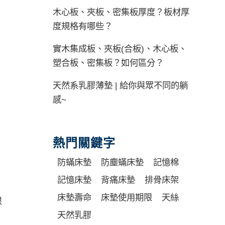
木心板、夾板、密集板厚度？板材厚
度規格有哪些？
實木集成板、夾板(合板)、木心板、
塑合板、密集板？如何區分？
天然系乳膠薄墊 | 給你與眾不同的躺
感~
熱門關鍵字
防蟎床墊
防塵蟎床墊
記憶棉
記憶床墊
背痛床墊
排骨床架
床墊壽命
床墊使用期限
天絲
很
天然乳膠