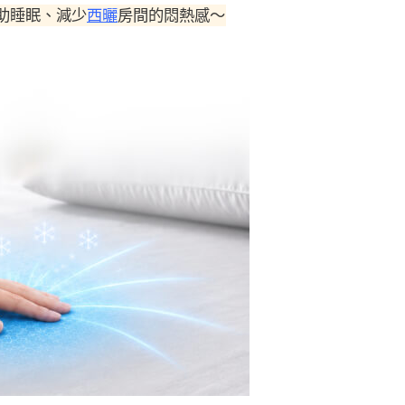
助睡眠、減少
西曬
房間的悶熱感～