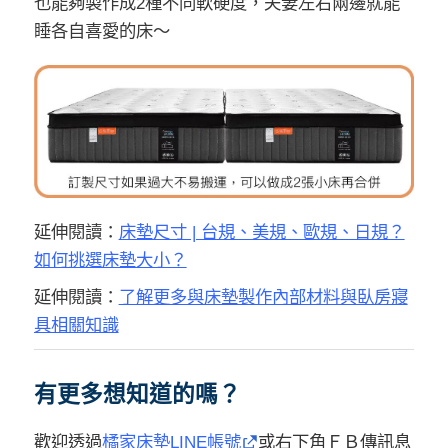
也能夠製作成2種不同
軟硬度
，夫妻左右兩邊就能
睡各自喜愛的床～
延伸閱讀：
床墊尺寸 | 台規、美規、歐規、日規？
如何挑選床墊大小？
延伸閱讀：
了解更多與床墊製作內部材料與臥房寢
具相關知識
有更多想知道的嗎？
歡迎透過
橘家床墊LINE帳號
或右下角ＦＢ傳訊息