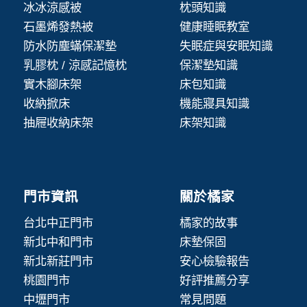
冰冰涼感被
枕頭知識
石墨烯發熱被
健康睡眠教室
防水防塵蟎保潔墊
失眠症與安眠知識
乳膠枕 / 涼感記憶枕
保潔墊知識
實木腳床架
床包知識
收納掀床
機能寢具知識
抽屜收納床架
床架知識
門市資訊
關於橘家
台北中正門市
橘家的故事
新北中和門市
床墊保固
新北新莊門市
安心檢驗報告
桃園門市
好評推薦分享
中壢門市
常見問題