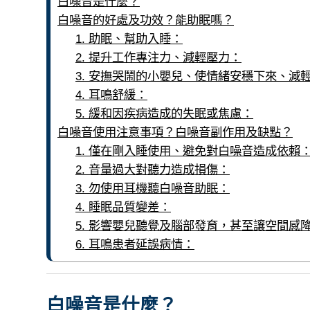
白噪音是什麼？
白噪音的好處及功效？能助眠嗎？
1. 助眠、幫助入睡：
2. 提升工作專注力、減輕壓力：
3. 安撫哭鬧的小嬰兒、使情緒安穩下來、減
4. 耳鳴舒緩：
5. 緩和因疾病造成的失眠或焦慮：
白噪音使用注意事項？白噪音副作用及缺點？
1. 僅在剛入睡使用、避免對白噪音造成依賴
2. 音量過大對聽力造成損傷：
3. 勿使用耳機聽白噪音助眠：
4. 睡眠品質變差：
5. 影響嬰兒聽覺及腦部發育，甚至讓空間感
6. 耳鳴患者延誤病情：
白噪音是什麼？