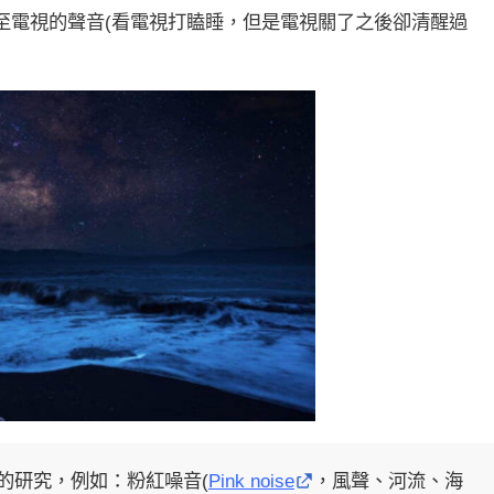
至電視的聲音(看電視打瞌睡，但是電視關了之後卻清醒過
的研究，例如：粉紅噪音(
Pink noise
，風聲、河流、海