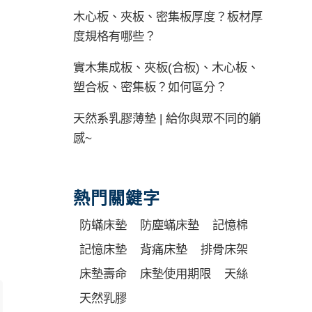
木心板、夾板、密集板厚度？板材厚
度規格有哪些？
實木集成板、夾板(合板)、木心板、
塑合板、密集板？如何區分？
天然系乳膠薄墊 | 給你與眾不同的躺
感~
熱門關鍵字
防蟎床墊
防塵蟎床墊
記憶棉
記憶床墊
背痛床墊
排骨床架
床墊壽命
床墊使用期限
天絲
天然乳膠