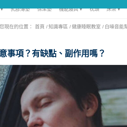
▾
乳膠薄墊
保潔墊
機能寢具 ▾
枕頭
床架 ▾
您現在的位置：
首頁
/
知識專區
/
健康睡眠教室
/
白噪音能幫
意事項？有缺點、副作用嗎？