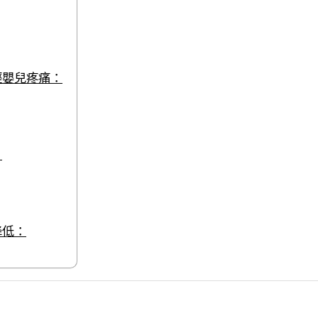
輕嬰兒疼痛：
：
降低：