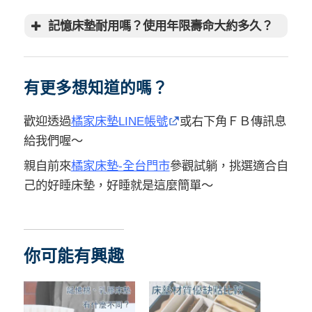
記憶床墊耐用嗎？使用年限壽命大約多久？
床墊多久換一次？泡棉、記憶
棉、乳膠、獨立筒床墊使用年限？
有更多想知道的嗎？
該推薦老人家睡什麼床墊？如
何幫長輩挑選床墊？
乳膠薄墊挑選方式教學，薄床墊
歡迎透過
橘家床墊LINE帳號
或右下角ＦＢ傳訊息
推薦怎麼買？
給我們喔～
親自前來
橘家床墊-全台門市
參觀試躺，挑選適合自
己的好睡床墊，好睡就是這麼簡單～
你可能有興趣