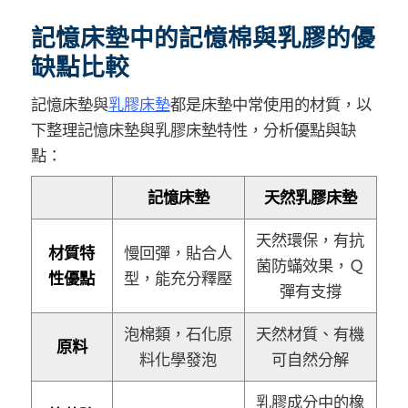
記憶床墊中的記憶棉與乳膠的優
缺點比較
記憶床墊與
乳膠床墊
都是床墊中常使用的材質，以
下整理記憶床墊與乳膠床墊特性，分析優點與缺
點：
記憶床墊
天然乳膠床墊
天然環保，有抗
材質特
慢回彈，貼合人
菌防蟎效果，Ｑ
性優點
型，能充分釋壓
彈有支撐
泡棉類，石化原
天然材質、有機
原料
料化學發泡
可自然分解
乳膠成分中的橡