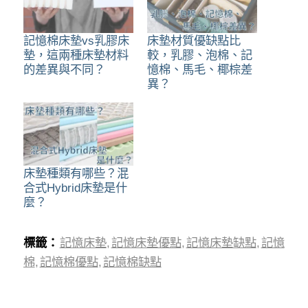
記憶棉床墊vs乳膠床
床墊材質優缺點比
墊，這兩種床墊材料
較，乳膠、泡棉、記
的差異與不同？
憶棉、馬毛、椰棕差
異？
床墊種類有哪些？混
合式Hybrid床墊是什
麼？
標籤：
記憶床墊
,
記憶床墊優點
,
記憶床墊缺點
,
記憶
棉
,
記憶棉優點
,
記憶棉缺點