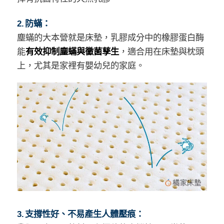
2. 防蟎：
塵蟎的大本營就是床墊，乳膠成分中的橡膠蛋白酶
能
有效抑制塵蟎與黴菌孳生
，適合用在床墊與枕頭
上，尤其是家裡有嬰幼兒的家庭。
3. 支撐性好、不易產生人體壓痕：