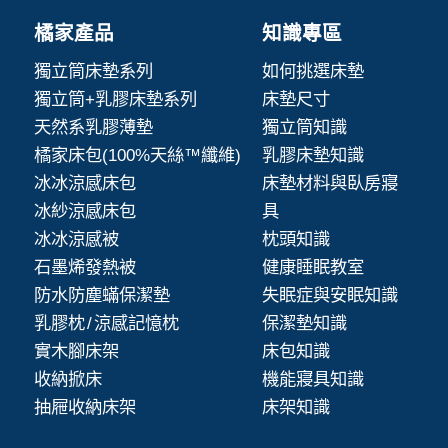
橘家產品
知識專區
獨立筒床墊系列
如何挑選床墊
獨立筒+乳膠床墊系列
床墊尺寸
天然系乳膠薄墊
獨立筒知識
橘家床包(100%天絲™纖維)
乳膠床墊知識
冰冰涼感床包
床墊材料與臥房寢
冰紗涼感床包
具
冰冰涼感被
枕頭知識
石墨烯發熱被
健康睡眠教室
防水防塵蟎保潔墊
失眠症與安眠知識
乳膠枕 / 涼感記憶枕
保潔墊知識
實木腳床架
床包知識
收納掀床
機能寢具知識
抽屜收納床架
床架知識