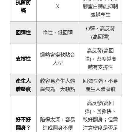
抗菌防
Ｘ
膠蛋白酶能抑制
蟎
塵蟎孳生
Q彈、高反發
回彈性
惰性、低回彈
(高回彈)
高反發(高回
遇熱會變軟貼合
支撐性
彈)，密度越高
人型
越有支撐性
產生人
較容易產生人體
回彈性強，不易
體壓痕
壓痕為一大缺點
產生人體壓痕
高反發(高回
彈)、回彈快、
好不好
陷得太深，容易
較好翻身；但需
翻身？
造成翻身不便
注意密度是否足