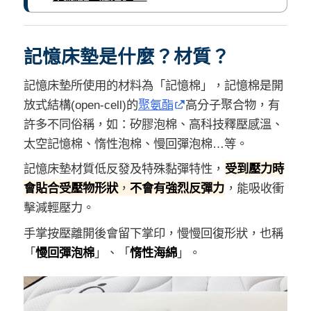
記憶床墊是什麼？材質？
記憶床墊所使用的材料為「記憶棉」，記憶棉是開
放式結構(open-cell)的
聚氨酯
高分子聚合物，有
許多不同俗稱，如：矽膠泡棉、高科技釋壓感溫、
太空記憶棉、惰性泡棉、慢回彈泡棉…等。
記憶床墊材質低反發及特殊黏彈特性，
受到壓力時
會貼合受壓物形狀
，
不會有強烈反彈力
，能吸收衝
擊減輕壓力。
手掌按壓離開後會留下掌印，慢慢回復形狀，也稱
「
慢回彈泡棉
」、「
惰性海綿
」。