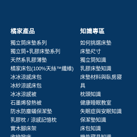
橘家產品
知識專區
獨立筒床墊系列
如何挑選床墊
獨立筒+乳膠床墊系列
床墊尺寸
天然系乳膠薄墊
獨立筒知識
橘家床包(100%天絲™纖維)
乳膠床墊知識
冰冰涼感床包
床墊材料與臥房寢
冰紗涼感床包
具
冰冰涼感被
枕頭知識
石墨烯發熱被
健康睡眠教室
防水防塵蟎保潔墊
失眠症與安眠知識
乳膠枕 / 涼感記憶枕
保潔墊知識
實木腳床架
床包知識