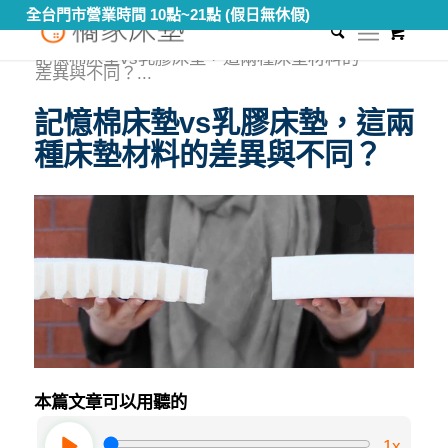
全台門市營業時間 10點~21點 (假日無休假)
0
您現在的位置：
首頁
/
知識專區
/
乳膠床墊
/
記憶棉床墊vs乳膠床墊，這兩種床墊材料的
差異與不同？...
記憶棉床墊vs乳膠床墊，這兩
種床墊材料的差異與不同？
本篇文章可以用聽的
1x