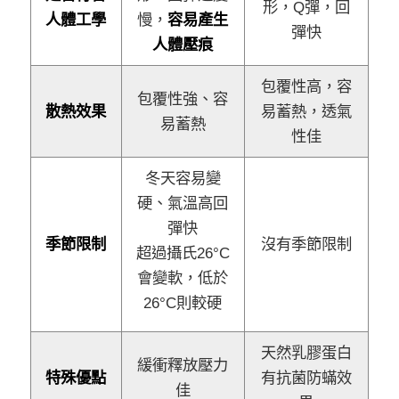
形，Q彈，回
人體工學
慢，
容易產生
彈快
人體壓痕
包覆性高，容
包覆性強、容
散熱效果
易蓄熱，透氣
易蓄熱
性佳
冬天容易變
硬、氣溫高回
彈快
季節限制
沒有季節限制
超過攝氏26°C
會變軟，低於
26°C則較硬
天然乳膠蛋白
緩衝釋放壓力
特殊優點
有抗菌防蟎效
佳