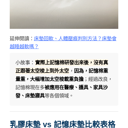
延伸閱讀：
床墊回軟、人體壓痕判別方法？床墊會
越睡越軟嗎？
小故事：
實際上記憶棉研發出來後，沒有真
正跟著太空梭上到外太空
，
因為，記憶棉重
量重，大幅增加太空梭載重負擔
；經過改良，
記憶棉現在多
被應用在醫療、護具、家具沙
發、床墊寢具
等各個領域。
乳膠床墊 vs 記憶床墊比較表格