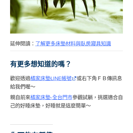
延伸閱讀：
了解更多床墊材料與臥房寢具知識
有更多想知道的嗎？
歡迎透過
橘家床墊LINE帳號
或右下角ＦＢ傳訊息
給我們喔～
親自前來
橘家床墊-全台門市
參觀試躺，挑選適合自
己的好睡床墊，好睡就是這麼簡單～