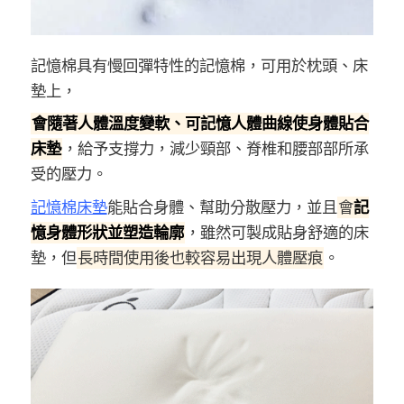
記憶棉具有慢回彈特性的記憶棉，可用於枕頭、床
墊上，
會隨著人體溫度變軟、
可記憶人體曲線使身體貼合
床墊
，給予支撐力，減少頸部、脊椎和腰部部所承
受的壓力。
記憶棉床墊
能貼合身體、幫助分散壓力，並且
會
記
憶身體形狀並塑造輪廓
，雖然可製成貼身舒適的床
墊，但
長時間使用後也較容易出現人體壓痕
。