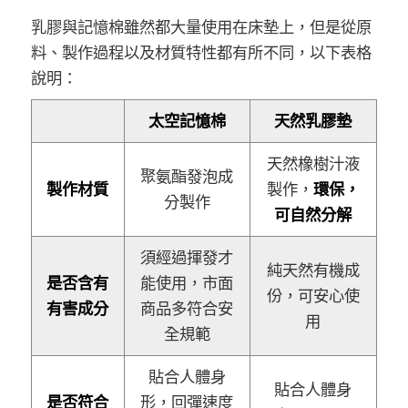
乳膠與記憶棉雖然都大量使用在床墊上，但是從原
料、製作過程以及材質特性都有所不同，以下表格
說明：
太空記憶棉
天然乳膠墊
天然橡樹汁液
聚氨酯發泡成
製作材質
製作，
環保，
分製作
可自然分解
須經過揮發才
純天然有機成
是否含有
能使用，市面
份，可安心使
有害成分
商品多符合安
用
全規範
貼合人體身
貼合人體身
是否符合
形，回彈速度