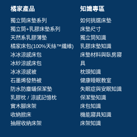
橘家產品
知識專區
獨立筒床墊系列
如何挑選床墊
獨立筒+乳膠床墊系列
床墊尺寸
天然系乳膠薄墊
獨立筒知識
橘家床包(100%天絲™纖維)
乳膠床墊知識
冰冰涼感床包
床墊材料與臥房寢
冰紗涼感床包
具
冰冰涼感被
枕頭知識
石墨烯發熱被
健康睡眠教室
防水防塵蟎保潔墊
失眠症與安眠知識
乳膠枕 / 涼感記憶枕
保潔墊知識
實木腳床架
床包知識
收納掀床
機能寢具知識
抽屜收納床架
床架知識