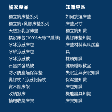
橘家產品
知識專區
獨立筒床墊系列
如何挑選床墊
獨立筒+乳膠床墊系列
床墊尺寸
天然系乳膠薄墊
獨立筒知識
橘家床包(100%天絲™纖維)
乳膠床墊知識
冰冰涼感床包
床墊材料與臥房寢
冰紗涼感床包
具
冰冰涼感被
枕頭知識
石墨烯發熱被
健康睡眠教室
防水防塵蟎保潔墊
失眠症與安眠知識
乳膠枕 / 涼感記憶枕
保潔墊知識
實木腳床架
床包知識
收納掀床
機能寢具知識
抽屜收納床架
床架知識