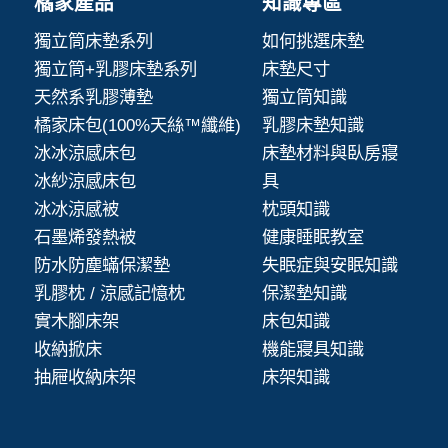
橘家產品
知識專區
獨立筒床墊系列
如何挑選床墊
獨立筒+乳膠床墊系列
床墊尺寸
天然系乳膠薄墊
獨立筒知識
橘家床包(100%天絲™纖維)
乳膠床墊知識
冰冰涼感床包
床墊材料與臥房寢
冰紗涼感床包
具
冰冰涼感被
枕頭知識
石墨烯發熱被
健康睡眠教室
防水防塵蟎保潔墊
失眠症與安眠知識
乳膠枕 / 涼感記憶枕
保潔墊知識
實木腳床架
床包知識
收納掀床
機能寢具知識
抽屜收納床架
床架知識