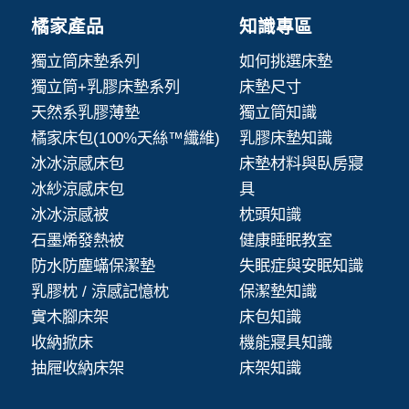
橘家產品
知識專區
獨立筒床墊系列
如何挑選床墊
獨立筒+乳膠床墊系列
床墊尺寸
天然系乳膠薄墊
獨立筒知識
橘家床包(100%天絲™纖維)
乳膠床墊知識
冰冰涼感床包
床墊材料與臥房寢
冰紗涼感床包
具
冰冰涼感被
枕頭知識
石墨烯發熱被
健康睡眠教室
防水防塵蟎保潔墊
失眠症與安眠知識
乳膠枕 / 涼感記憶枕
保潔墊知識
實木腳床架
床包知識
收納掀床
機能寢具知識
抽屜收納床架
床架知識