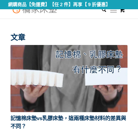
網購商品【免運費】【任 2 件】再享【 9 折優惠】
0
您現在的位置：
首頁
/
矽膠床墊
文章
記憶棉床墊vs乳膠床墊，這兩種床墊材料的差異與
不同？