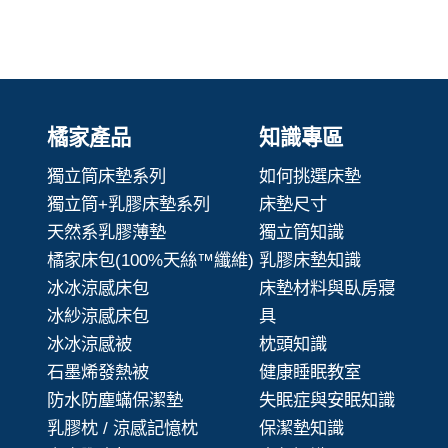
橘家產品
知識專區
獨立筒床墊系列
如何挑選床墊
獨立筒+乳膠床墊系列
床墊尺寸
天然系乳膠薄墊
獨立筒知識
橘家床包(100%天絲™纖維)
乳膠床墊知識
冰冰涼感床包
床墊材料與臥房寢
冰紗涼感床包
具
冰冰涼感被
枕頭知識
石墨烯發熱被
健康睡眠教室
防水防塵蟎保潔墊
失眠症與安眠知識
乳膠枕 / 涼感記憶枕
保潔墊知識