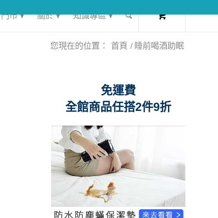
0
門市 ▾
關於 ▾
知識專區 ▾
您現在的位置：
首頁
/
睡前喝酒助眠
免運費
全館商品任搭2件9折