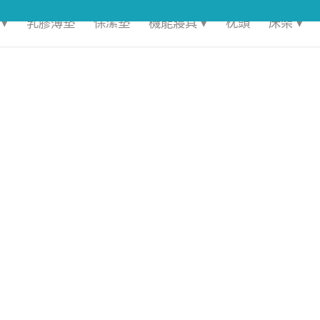
▾
乳膠薄墊
保潔墊
機能寢具 ▾
枕頭
床架 ▾