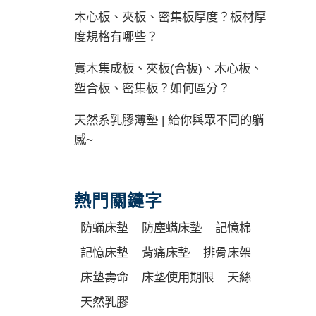
木心板、夾板、密集板厚度？板材厚
度規格有哪些？
實木集成板、夾板(合板)、木心板、
塑合板、密集板？如何區分？
天然系乳膠薄墊 | 給你與眾不同的躺
感~
熱門關鍵字
防蟎床墊
防塵蟎床墊
記憶棉
記憶床墊
背痛床墊
排骨床架
床墊壽命
床墊使用期限
天絲
天然乳膠