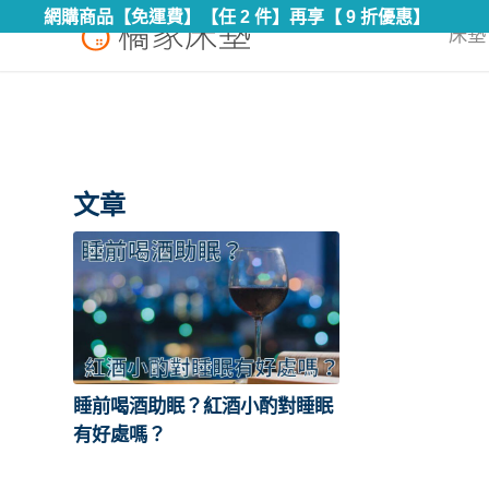
網購商品【免運費】【任 2 件】再享【 9 折優惠】
床墊 
文章
睡前喝酒助眠？紅酒小酌對睡眠
有好處嗎？