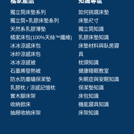
橘家產品
知識專區
獨立筒床墊系列
如何挑選床墊
獨立筒+乳膠床墊系列
床墊尺寸
天然系乳膠薄墊
獨立筒知識
橘家床包(100%天絲™纖維)
乳膠床墊知識
冰冰涼感床包
床墊材料與臥房寢
冰紗涼感床包
具
冰冰涼感被
枕頭知識
石墨烯發熱被
健康睡眠教室
防水防塵蟎保潔墊
失眠症與安眠知識
乳膠枕 / 涼感記憶枕
保潔墊知識
實木腳床架
床包知識
收納掀床
機能寢具知識
抽屜收納床架
床架知識