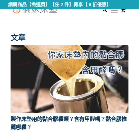
網購商品【免運費】【任 2 件】再享【 9 折優惠】
0
您現在的位置：
首頁
/
床墊甲醛
文章
製作床墊用的黏合膠種類？含有甲醛嗎？黏合膠推
薦哪種？