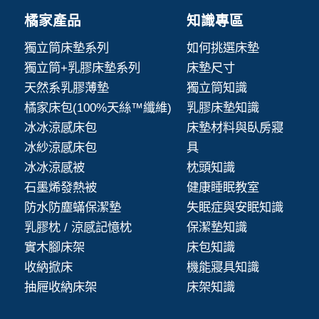
橘家產品
知識專區
獨立筒床墊系列
如何挑選床墊
獨立筒+乳膠床墊系列
床墊尺寸
天然系乳膠薄墊
獨立筒知識
橘家床包(100%天絲™纖維)
乳膠床墊知識
冰冰涼感床包
床墊材料與臥房寢
冰紗涼感床包
具
冰冰涼感被
枕頭知識
石墨烯發熱被
健康睡眠教室
防水防塵蟎保潔墊
失眠症與安眠知識
乳膠枕 / 涼感記憶枕
保潔墊知識
實木腳床架
床包知識
收納掀床
機能寢具知識
抽屜收納床架
床架知識