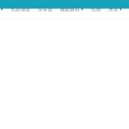
▾
乳膠薄墊
保潔墊
機能寢具 ▾
枕頭
床架 ▾