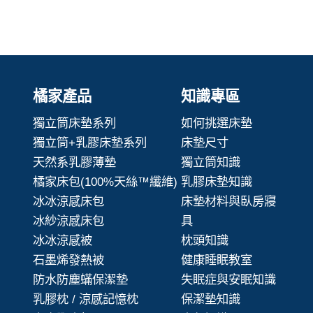
橘家產品
知識專區
獨立筒床墊系列
如何挑選床墊
獨立筒+乳膠床墊系列
床墊尺寸
天然系乳膠薄墊
獨立筒知識
橘家床包(100%天絲™纖維)
乳膠床墊知識
冰冰涼感床包
床墊材料與臥房寢
冰紗涼感床包
具
冰冰涼感被
枕頭知識
石墨烯發熱被
健康睡眠教室
防水防塵蟎保潔墊
失眠症與安眠知識
乳膠枕 / 涼感記憶枕
保潔墊知識