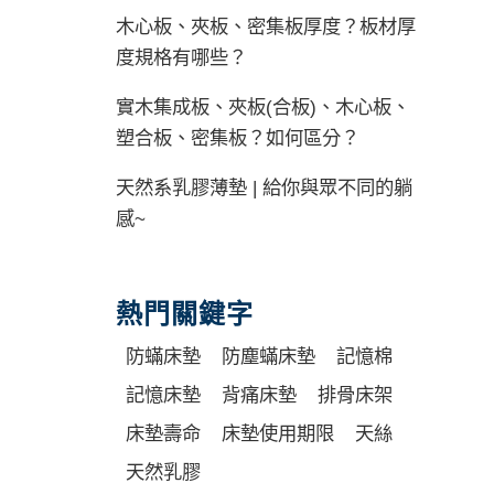
木心板、夾板、密集板厚度？板材厚
度規格有哪些？
實木集成板、夾板(合板)、木心板、
塑合板、密集板？如何區分？
天然系乳膠薄墊 | 給你與眾不同的躺
感~
熱門關鍵字
防蟎床墊
防塵蟎床墊
記憶棉
記憶床墊
背痛床墊
排骨床架
床墊壽命
床墊使用期限
天絲
天然乳膠