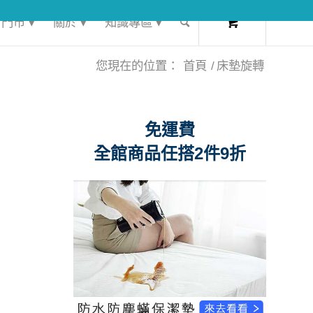
0
門市 ▾
關於 ▾
知識專區 ▾
您現在的位置：
首頁
/
床墊旋轉
免運費
全館商品任搭2件9折