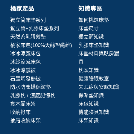
橘家產品
知識專區
獨立筒床墊系列
如何挑選床墊
獨立筒+乳膠床墊系列
床墊尺寸
天然系乳膠薄墊
獨立筒知識
橘家床包(100%天絲™纖維)
乳膠床墊知識
冰冰涼感床包
床墊材料與臥房寢
冰紗涼感床包
具
冰冰涼感被
枕頭知識
石墨烯發熱被
健康睡眠教室
防水防塵蟎保潔墊
失眠症與安眠知識
乳膠枕 / 涼感記憶枕
保潔墊知識
實木腳床架
床包知識
收納掀床
機能寢具知識
抽屜收納床架
床架知識