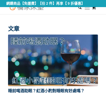
網購商品【免運費】【任 2 件】再享【 9 折優惠】
0
您現在的位置：
首頁
/
喝酒助眠
文章
睡前喝酒助眠？紅酒小酌對睡眠有好處嗎？