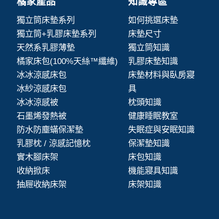
橘家產品
知識專區
獨立筒床墊系列
如何挑選床墊
獨立筒+乳膠床墊系列
床墊尺寸
天然系乳膠薄墊
獨立筒知識
橘家床包(100%天絲™纖維)
乳膠床墊知識
冰冰涼感床包
床墊材料與臥房寢
冰紗涼感床包
具
冰冰涼感被
枕頭知識
石墨烯發熱被
健康睡眠教室
防水防塵蟎保潔墊
失眠症與安眠知識
乳膠枕 / 涼感記憶枕
保潔墊知識
實木腳床架
床包知識
收納掀床
機能寢具知識
抽屜收納床架
床架知識