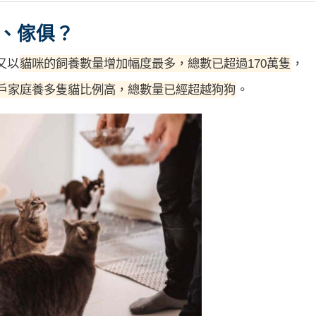
、傢俱？
又以
貓咪的飼養數量增加幅度最多，總數已超過170萬隻
，
戶家庭養多隻貓比例高，總數量已經超越狗狗
。