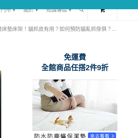
0
門市 ▾
關於 ▾
知識專區 ▾
破床墊床架！貓抓皮有用？如何預防貓亂抓傢俱？...
免運費
全館商品任搭2件9折