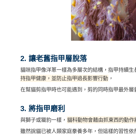
2. 讓老舊指甲層脫落
貓咪指甲像洋蔥一樣為多層次的結構，指甲持續生
持指甲健康，並防止指甲過長影響行動
，
在幫貓剪指甲時也可能遇到，剪的同時指甲最外層
3. 將指甲磨利
與獅子或獵豹一樣，
貓科動物會藉由抓東西的動作
雖然說貓已被人類家庭豢養多年，但這樣的習性依