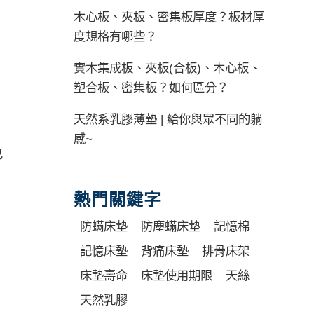
木心板、夾板、密集板厚度？板材厚
度規格有哪些？
實木集成板、夾板(合板)、木心板、
塑合板、密集板？如何區分？
天然系乳膠薄墊 | 給你與眾不同的躺
感~
己
熱門關鍵字
防蟎床墊
防塵蟎床墊
記憶棉
記憶床墊
背痛床墊
排骨床架
床墊壽命
床墊使用期限
天絲
天然乳膠