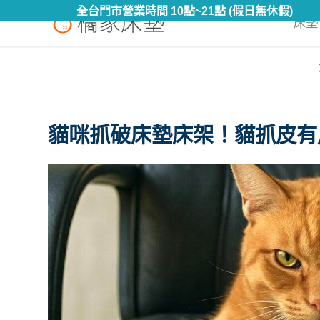
全台門市營業時間 10點~21點 (假日無休假)
床墊 
貓咪抓破床墊床架！貓抓皮有