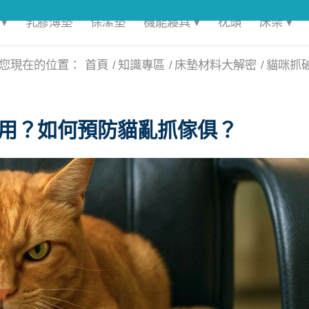
▾
乳膠薄墊
保潔墊
機能寢具 ▾
枕頭
床架 ▾
您現在的位置：
首頁
/
知識專區
/
床墊材料大解密
/
貓咪抓
用？如何預防貓亂抓傢俱？