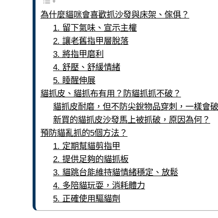
為什麼貓咪會喜歡抓沙發與床架、傢俱？
1. 留下氣味、宣示主權
2. 讓老舊指甲層脫落
3. 將指甲磨利
4. 舒壓、舒緩情緒
5. 睡醒伸展
貓抓皮、貓抓布有用？防貓抓抓不破？
貓抓皮耐磨，但不防尖銳物品穿刺，一樣會
新買的貓抓皮沙發馬上被抓破，原因為何？
預防貓亂抓的5個方法？
1. 定期幫貓剪指甲
2. 提供足夠的貓抓板
3. 貓跳台能維持貓情緒穩定、放鬆
4. 多陪貓玩耍，消耗體力
5. 正確使用驅貓劑