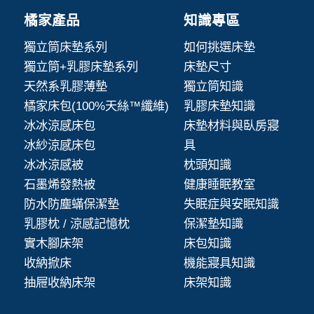
橘家產品
知識專區
獨立筒床墊系列
如何挑選床墊
獨立筒+乳膠床墊系列
床墊尺寸
天然系乳膠薄墊
獨立筒知識
橘家床包(100%天絲™纖維)
乳膠床墊知識
冰冰涼感床包
床墊材料與臥房寢
冰紗涼感床包
具
冰冰涼感被
枕頭知識
石墨烯發熱被
健康睡眠教室
防水防塵蟎保潔墊
失眠症與安眠知識
乳膠枕 / 涼感記憶枕
保潔墊知識
實木腳床架
床包知識
收納掀床
機能寢具知識
抽屜收納床架
床架知識