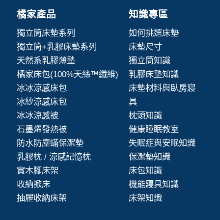
橘家產品
知識專區
獨立筒床墊系列
如何挑選床墊
獨立筒+乳膠床墊系列
床墊尺寸
天然系乳膠薄墊
獨立筒知識
橘家床包(100%天絲™纖維)
乳膠床墊知識
冰冰涼感床包
床墊材料與臥房寢
冰紗涼感床包
具
冰冰涼感被
枕頭知識
石墨烯發熱被
健康睡眠教室
防水防塵蟎保潔墊
失眠症與安眠知識
乳膠枕 / 涼感記憶枕
保潔墊知識
實木腳床架
床包知識
收納掀床
機能寢具知識
抽屜收納床架
床架知識