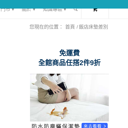
0
門市 ▾
關於 ▾
知識專區 ▾
您現在的位置：
首頁
/
飯店床墊差別
免運費
全館商品任搭2件9折