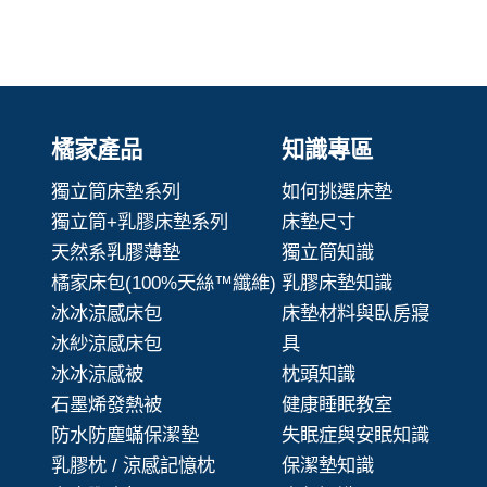
橘家產品
知識專區
獨立筒床墊系列
如何挑選床墊
獨立筒+乳膠床墊系列
床墊尺寸
天然系乳膠薄墊
獨立筒知識
橘家床包(100%天絲™纖維)
乳膠床墊知識
冰冰涼感床包
床墊材料與臥房寢
冰紗涼感床包
具
冰冰涼感被
枕頭知識
石墨烯發熱被
健康睡眠教室
防水防塵蟎保潔墊
失眠症與安眠知識
乳膠枕 / 涼感記憶枕
保潔墊知識