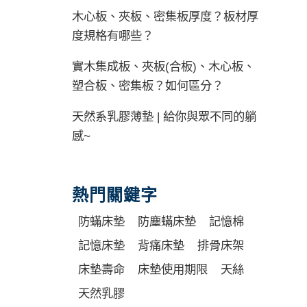
木心板、夾板、密集板厚度？板材厚
度規格有哪些？
實木集成板、夾板(合板)、木心板、
塑合板、密集板？如何區分？
天然系乳膠薄墊 | 給你與眾不同的躺
感~
熱門關鍵字
防蟎床墊
防塵蟎床墊
記憶棉
記憶床墊
背痛床墊
排骨床架
床墊壽命
床墊使用期限
天絲
天然乳膠