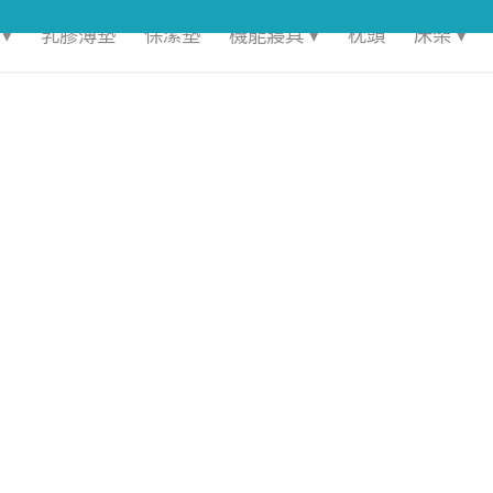
▾
乳膠薄墊
保潔墊
機能寢具 ▾
枕頭
床架 ▾