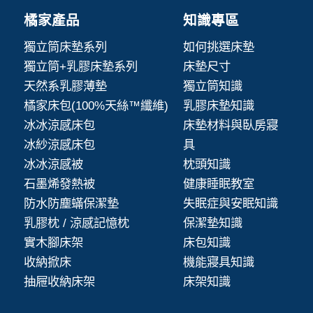
橘家產品
知識專區
獨立筒床墊系列
如何挑選床墊
獨立筒+乳膠床墊系列
床墊尺寸
天然系乳膠薄墊
獨立筒知識
橘家床包(100%天絲™纖維)
乳膠床墊知識
冰冰涼感床包
床墊材料與臥房寢
冰紗涼感床包
具
冰冰涼感被
枕頭知識
石墨烯發熱被
健康睡眠教室
防水防塵蟎保潔墊
失眠症與安眠知識
乳膠枕 / 涼感記憶枕
保潔墊知識
實木腳床架
床包知識
收納掀床
機能寢具知識
抽屜收納床架
床架知識