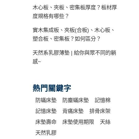
木心板、夾板、密集板厚度？板材厚
度規格有哪些？
實木集成板、夾板(合板)、木心板、
塑合板、密集板？如何區分？
天然系乳膠薄墊 | 給你與眾不同的躺
感~
熱門關鍵字
防蟎床墊
防塵蟎床墊
記憶棉
記憶床墊
背痛床墊
排骨床架
床墊壽命
床墊使用期限
天絲
天然乳膠