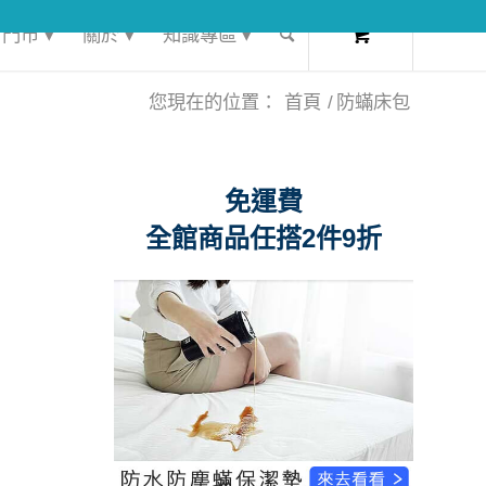
0
門市 ▾
關於 ▾
知識專區 ▾
您現在的位置：
首頁
/
防蟎床包
免運費
全館商品任搭2件9折