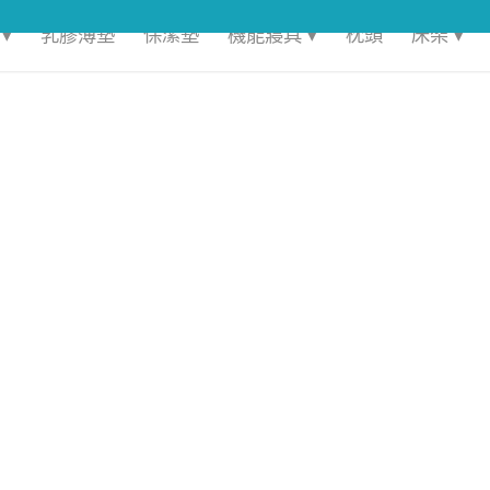
▾
乳膠薄墊
保潔墊
機能寢具 ▾
枕頭
床架 ▾