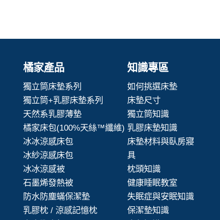
橘家產品
知識專區
獨立筒床墊系列
如何挑選床墊
獨立筒+乳膠床墊系列
床墊尺寸
天然系乳膠薄墊
獨立筒知識
橘家床包(100%天絲™纖維)
乳膠床墊知識
冰冰涼感床包
床墊材料與臥房寢
冰紗涼感床包
具
冰冰涼感被
枕頭知識
石墨烯發熱被
健康睡眠教室
防水防塵蟎保潔墊
失眠症與安眠知識
乳膠枕 / 涼感記憶枕
保潔墊知識