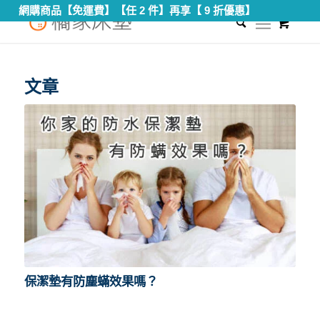
網購商品【免運費】【任 2 件】再享【 9 折優惠】
0
您現在的位置：
首頁
/
防蟎保潔墊
文章
保潔墊有防塵蟎效果嗎？