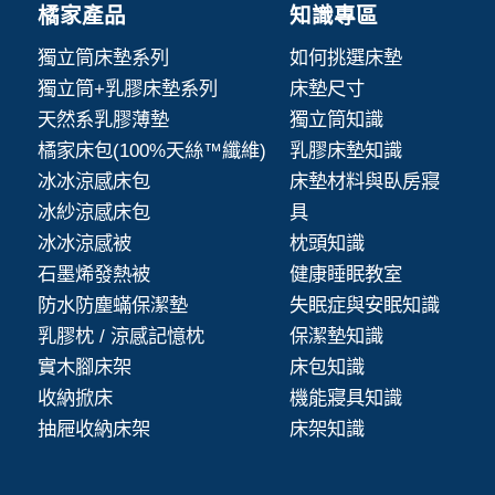
橘家產品
知識專區
獨立筒床墊系列
如何挑選床墊
獨立筒+乳膠床墊系列
床墊尺寸
天然系乳膠薄墊
獨立筒知識
橘家床包(100%天絲™纖維)
乳膠床墊知識
冰冰涼感床包
床墊材料與臥房寢
冰紗涼感床包
具
冰冰涼感被
枕頭知識
石墨烯發熱被
健康睡眠教室
防水防塵蟎保潔墊
失眠症與安眠知識
乳膠枕 / 涼感記憶枕
保潔墊知識
實木腳床架
床包知識
收納掀床
機能寢具知識
抽屜收納床架
床架知識