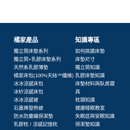
橘家產品
知識專區
獨立筒床墊系列
如何挑選床墊
獨立筒+乳膠床墊系列
床墊尺寸
天然系乳膠薄墊
獨立筒知識
橘家床包(100%天絲™纖維)
乳膠床墊知識
冰冰涼感床包
床墊材料與臥房寢
冰紗涼感床包
具
冰冰涼感被
枕頭知識
石墨烯發熱被
健康睡眠教室
防水防塵蟎保潔墊
失眠症與安眠知識
乳膠枕 / 涼感記憶枕
保潔墊知識