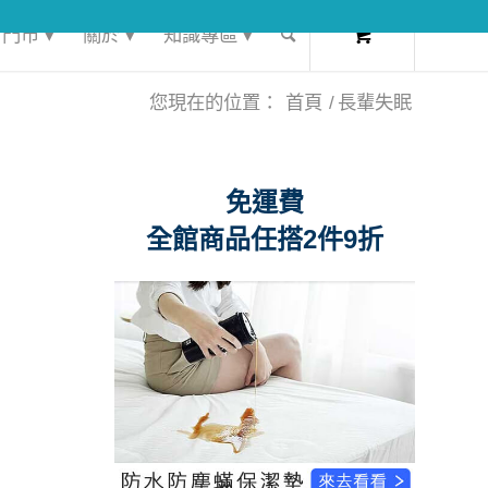
0
門市 ▾
關於 ▾
知識專區 ▾
您現在的位置：
首頁
/
長輩失眠
免運費
全館商品任搭2件9折