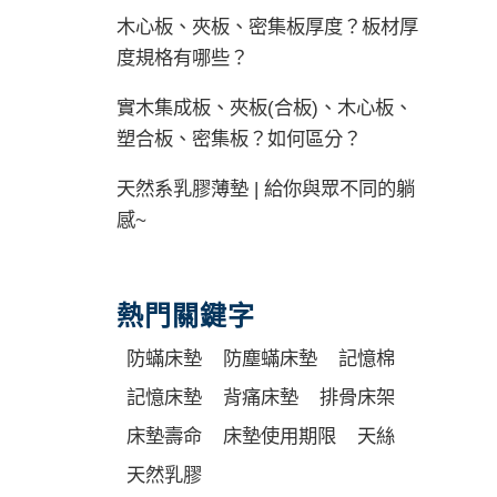
木心板、夾板、密集板厚度？板材厚
度規格有哪些？
實木集成板、夾板(合板)、木心板、
塑合板、密集板？如何區分？
天然系乳膠薄墊 | 給你與眾不同的躺
感~
熱門關鍵字
防蟎床墊
防塵蟎床墊
記憶棉
記憶床墊
背痛床墊
排骨床架
床墊壽命
床墊使用期限
天絲
天然乳膠