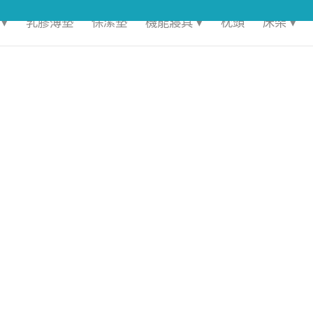
▾
乳膠薄墊
保潔墊
機能寢具 ▾
枕頭
床架 ▾