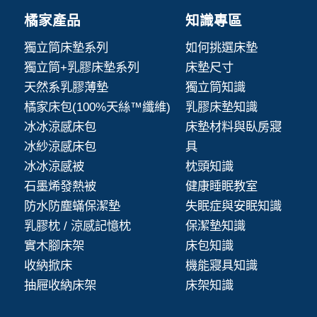
橘家產品
知識專區
獨立筒床墊系列
如何挑選床墊
獨立筒+乳膠床墊系列
床墊尺寸
天然系乳膠薄墊
獨立筒知識
橘家床包(100%天絲™纖維)
乳膠床墊知識
冰冰涼感床包
床墊材料與臥房寢
冰紗涼感床包
具
冰冰涼感被
枕頭知識
石墨烯發熱被
健康睡眠教室
防水防塵蟎保潔墊
失眠症與安眠知識
乳膠枕 / 涼感記憶枕
保潔墊知識
實木腳床架
床包知識
收納掀床
機能寢具知識
抽屜收納床架
床架知識