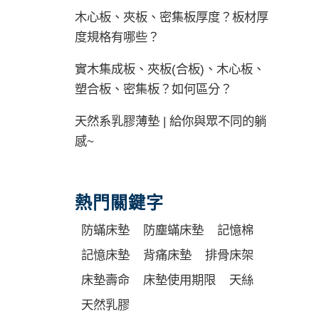
木心板、夾板、密集板厚度？板材厚
度規格有哪些？
實木集成板、夾板(合板)、木心板、
塑合板、密集板？如何區分？
天然系乳膠薄墊 | 給你與眾不同的躺
感~
熱門關鍵字
防蟎床墊
防塵蟎床墊
記憶棉
記憶床墊
背痛床墊
排骨床架
床墊壽命
床墊使用期限
天絲
天然乳膠