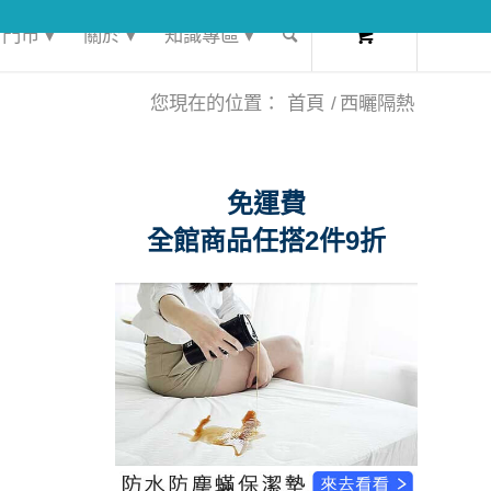
0
門市 ▾
關於 ▾
知識專區 ▾
您現在的位置：
首頁
/
西曬隔熱
免運費
全館商品任搭2件9折