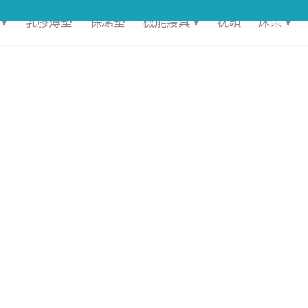
▾
乳膠薄墊
保潔墊
機能寢具 ▾
枕頭
床架 ▾