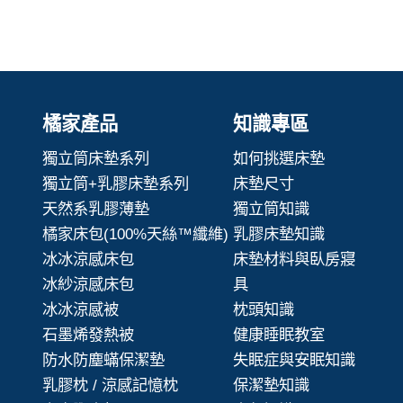
橘家產品
知識專區
獨立筒床墊系列
如何挑選床墊
獨立筒+乳膠床墊系列
床墊尺寸
天然系乳膠薄墊
獨立筒知識
橘家床包(100%天絲™纖維)
乳膠床墊知識
冰冰涼感床包
床墊材料與臥房寢
冰紗涼感床包
具
冰冰涼感被
枕頭知識
石墨烯發熱被
健康睡眠教室
防水防塵蟎保潔墊
失眠症與安眠知識
乳膠枕 / 涼感記憶枕
保潔墊知識