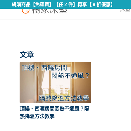
網購商品【免運費】【任 2 件】再享【 9 折優惠】
床墊 
文章
頂樓、西曬房間悶熱不通風？隔
熱降溫方法教學