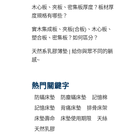
木心板、夾板、密集板厚度？板材厚
度規格有哪些？
實木集成板、夾板(合板)、木心板、
塑合板、密集板？如何區分？
天然系乳膠薄墊 | 給你與眾不同的躺
感~
熱門關鍵字
防蟎床墊
防塵蟎床墊
記憶棉
記憶床墊
背痛床墊
排骨床架
床墊壽命
床墊使用期限
天絲
天然乳膠