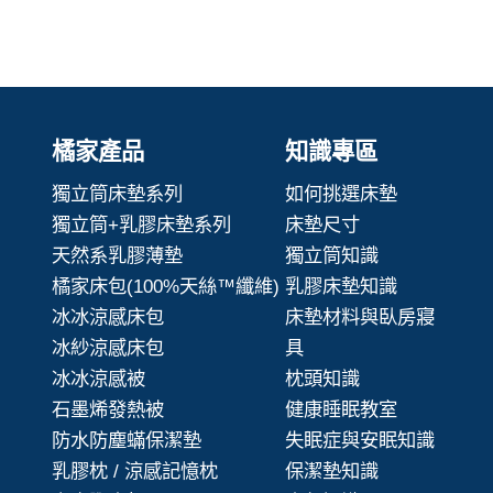
橘家產品
知識專區
獨立筒床墊系列
如何挑選床墊
獨立筒+乳膠床墊系列
床墊尺寸
天然系乳膠薄墊
獨立筒知識
橘家床包(100%天絲™纖維)
乳膠床墊知識
冰冰涼感床包
床墊材料與臥房寢
冰紗涼感床包
具
冰冰涼感被
枕頭知識
石墨烯發熱被
健康睡眠教室
防水防塵蟎保潔墊
失眠症與安眠知識
乳膠枕 / 涼感記憶枕
保潔墊知識