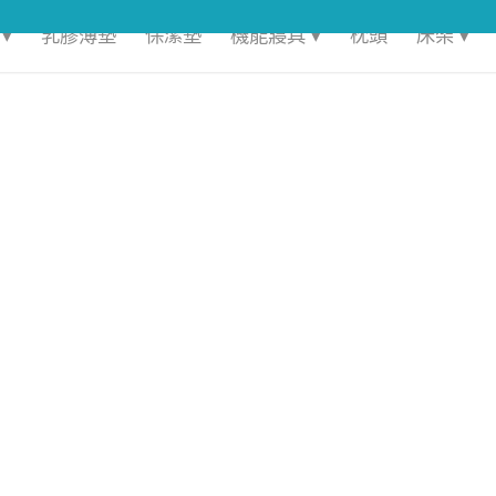
▾
乳膠薄墊
保潔墊
機能寢具 ▾
枕頭
床架 ▾