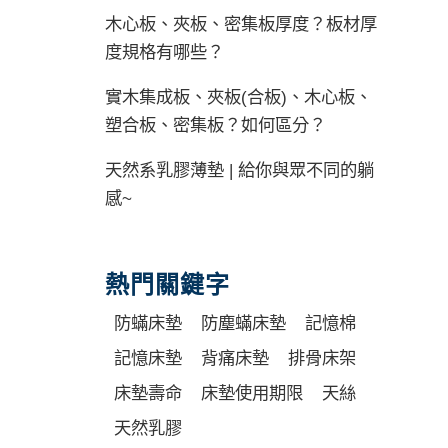
木心板、夾板、密集板厚度？板材厚
度規格有哪些？
實木集成板、夾板(合板)、木心板、
塑合板、密集板？如何區分？
天然系乳膠薄墊 | 給你與眾不同的躺
感~
熱門關鍵字
防蟎床墊
防塵蟎床墊
記憶棉
記憶床墊
背痛床墊
排骨床架
床墊壽命
床墊使用期限
天絲
天然乳膠