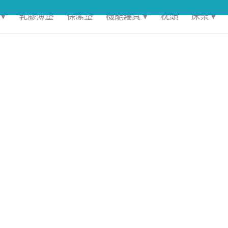
▾
乳膠薄墊
保潔墊
機能寢具 ▾
枕頭
床架 ▾