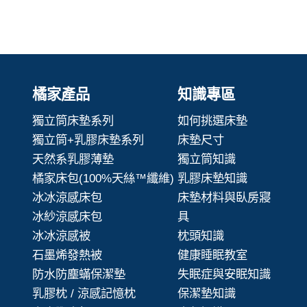
橘家產品
知識專區
獨立筒床墊系列
如何挑選床墊
獨立筒+乳膠床墊系列
床墊尺寸
天然系乳膠薄墊
獨立筒知識
橘家床包(100%天絲™纖維)
乳膠床墊知識
冰冰涼感床包
床墊材料與臥房寢
冰紗涼感床包
具
冰冰涼感被
枕頭知識
石墨烯發熱被
健康睡眠教室
防水防塵蟎保潔墊
失眠症與安眠知識
乳膠枕 / 涼感記憶枕
保潔墊知識