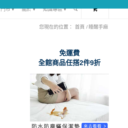
0
門市 ▾
關於 ▾
知識專區 ▾
您現在的位置：
首頁
/
睡醒手麻
免運費
全館商品任搭2件9折