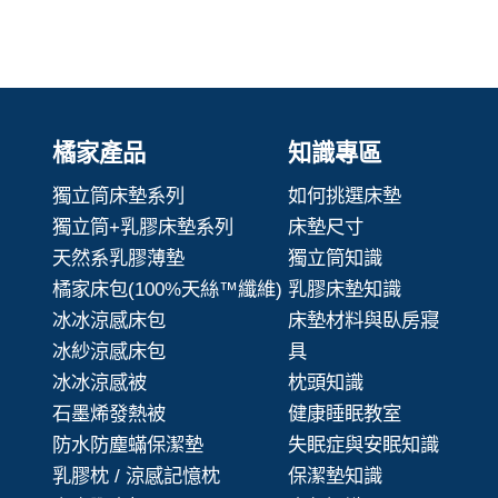
橘家產品
知識專區
獨立筒床墊系列
如何挑選床墊
獨立筒+乳膠床墊系列
床墊尺寸
天然系乳膠薄墊
獨立筒知識
橘家床包(100%天絲™纖維)
乳膠床墊知識
冰冰涼感床包
床墊材料與臥房寢
冰紗涼感床包
具
冰冰涼感被
枕頭知識
石墨烯發熱被
健康睡眠教室
防水防塵蟎保潔墊
失眠症與安眠知識
乳膠枕 / 涼感記憶枕
保潔墊知識