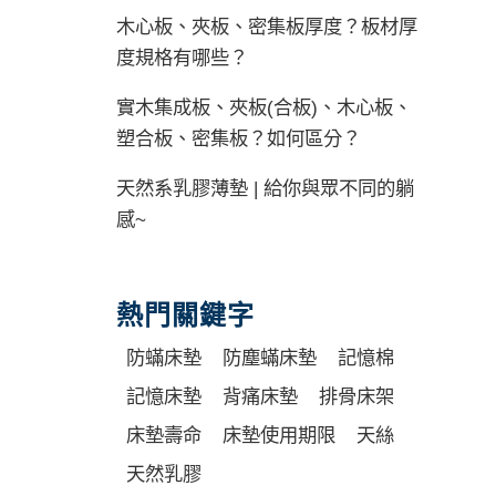
木心板、夾板、密集板厚度？板材厚
度規格有哪些？
實木集成板、夾板(合板)、木心板、
塑合板、密集板？如何區分？
天然系乳膠薄墊 | 給你與眾不同的躺
感~
熱門關鍵字
防蟎床墊
防塵蟎床墊
記憶棉
記憶床墊
背痛床墊
排骨床架
床墊壽命
床墊使用期限
天絲
天然乳膠