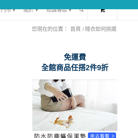
0
門市 ▾
關於 ▾
知識專區 ▾
您現在的位置：
首頁
/
睡衣如何挑選
免運費
全館商品任搭2件9折