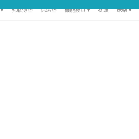
▾
乳膠薄墊
保潔墊
機能寢具 ▾
枕頭
床架 ▾