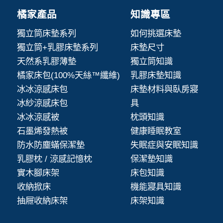
橘家產品
知識專區
獨立筒床墊系列
如何挑選床墊
獨立筒+乳膠床墊系列
床墊尺寸
天然系乳膠薄墊
獨立筒知識
橘家床包(100%天絲™纖維)
乳膠床墊知識
冰冰涼感床包
床墊材料與臥房寢
冰紗涼感床包
具
冰冰涼感被
枕頭知識
石墨烯發熱被
健康睡眠教室
防水防塵蟎保潔墊
失眠症與安眠知識
乳膠枕 / 涼感記憶枕
保潔墊知識
實木腳床架
床包知識
收納掀床
機能寢具知識
抽屜收納床架
床架知識