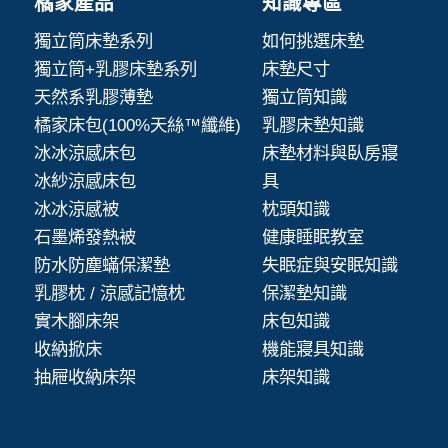
橘家產品
知識專區
獨立筒床墊系列
如何挑選床墊
獨立筒+乳膠床墊系列
床墊尺寸
天然系乳膠薄墊
獨立筒知識
橘家床包(100%天絲™纖維)
乳膠床墊知識
冰冰涼感床包
床墊材料與臥房寢
冰紗涼感床包
具
冰冰涼感被
枕頭知識
石墨烯發熱被
健康睡眠教室
防水防塵蟎保潔墊
失眠症與安眠知識
乳膠枕 / 涼感記憶枕
保潔墊知識
實木腳床架
床包知識
收納掀床
機能寢具知識
抽屜收納床架
床架知識