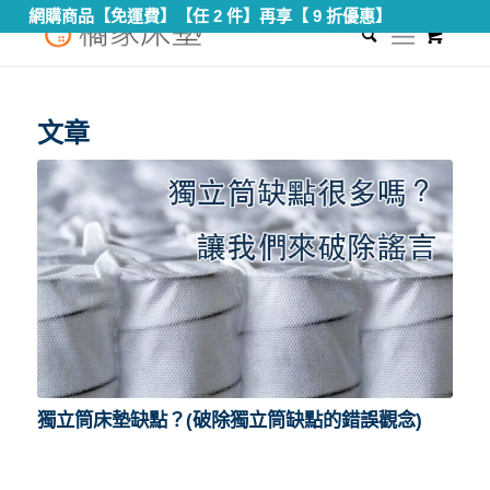
網購商品【免運費】【任 2 件】再享【 9 折優惠】
0
您現在的位置：
首頁
/
獨立筒床墊缺點
文章
獨立筒床墊缺點？(破除獨立筒缺點的錯誤觀念)