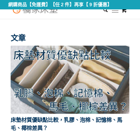
網購商品【免運費】【任 2 件】再享【 9 折優惠】
0
您現在的位置：
首頁
/
泡棉材質
文章
床墊材質優缺點比較，乳膠、泡棉、記憶棉、馬
毛、椰棕差異？