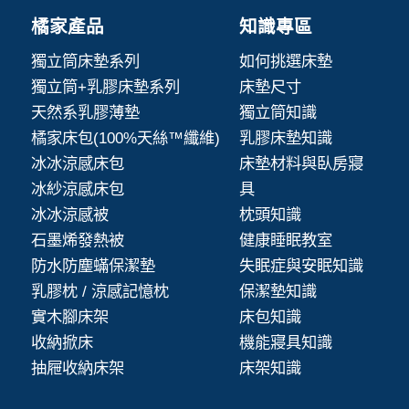
橘家產品
知識專區
獨立筒床墊系列
如何挑選床墊
獨立筒+乳膠床墊系列
床墊尺寸
天然系乳膠薄墊
獨立筒知識
橘家床包(100%天絲™纖維)
乳膠床墊知識
冰冰涼感床包
床墊材料與臥房寢
冰紗涼感床包
具
冰冰涼感被
枕頭知識
石墨烯發熱被
健康睡眠教室
防水防塵蟎保潔墊
失眠症與安眠知識
乳膠枕 / 涼感記憶枕
保潔墊知識
實木腳床架
床包知識
收納掀床
機能寢具知識
抽屜收納床架
床架知識