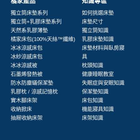
橘家產品
知識專區
獨立筒床墊系列
如何挑選床墊
獨立筒+乳膠床墊系列
床墊尺寸
天然系乳膠薄墊
獨立筒知識
橘家床包(100%天絲™纖維)
乳膠床墊知識
冰冰涼感床包
床墊材料與臥房寢
冰紗涼感床包
具
冰冰涼感被
枕頭知識
石墨烯發熱被
健康睡眠教室
防水防塵蟎保潔墊
失眠症與安眠知識
乳膠枕 / 涼感記憶枕
保潔墊知識
實木腳床架
床包知識
收納掀床
機能寢具知識
抽屜收納床架
床架知識