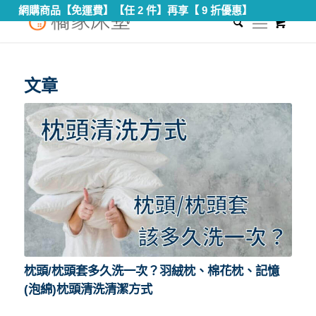
網購商品【免運費】【任 2 件】再享【 9 折優惠】
0
您現在的位置：
首頁
/
枕頭清潔
文章
枕頭/枕頭套多久洗一次？羽絨枕、棉花枕、記憶
(泡綿)枕頭清洗清潔方式