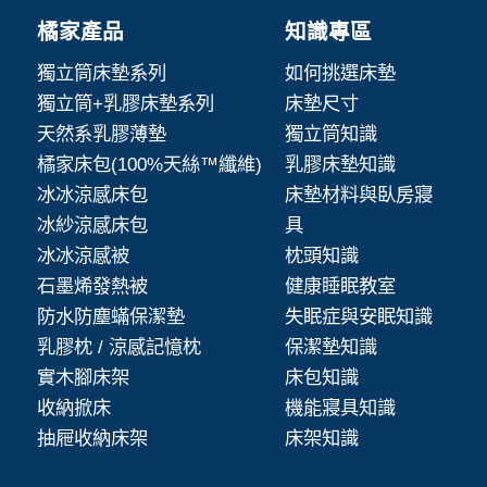
橘家產品
知識專區
獨立筒床墊系列
如何挑選床墊
獨立筒+乳膠床墊系列
床墊尺寸
天然系乳膠薄墊
獨立筒知識
橘家床包(100%天絲™纖維)
乳膠床墊知識
冰冰涼感床包
床墊材料與臥房寢
冰紗涼感床包
具
冰冰涼感被
枕頭知識
石墨烯發熱被
健康睡眠教室
防水防塵蟎保潔墊
失眠症與安眠知識
乳膠枕 / 涼感記憶枕
保潔墊知識
實木腳床架
床包知識
收納掀床
機能寢具知識
抽屜收納床架
床架知識