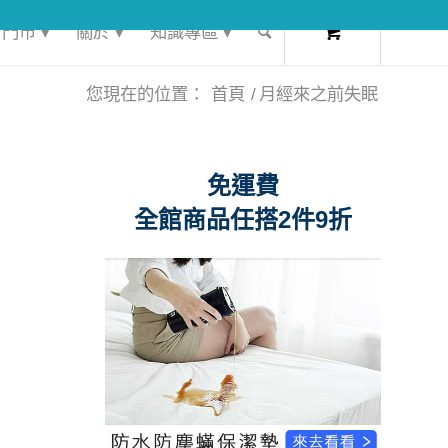
0
門市 ▾
關於 ▾
知識專區 ▾
您現在的位置：
首頁
/
月經來之前失眠
免運費
全館商品任搭2件9折