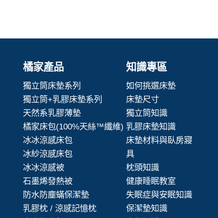
橘家產品
知識專區
獨立筒床墊系列
如何挑選床墊
獨立筒+乳膠床墊系列
床墊尺寸
天然系乳膠薄墊
獨立筒知識
橘家床包(100%天絲™纖維)
乳膠床墊知識
冰冰涼感床包
床墊材料與臥房寢
冰紗涼感床包
具
冰冰涼感被
枕頭知識
石墨烯發熱被
健康睡眠教室
防水防塵蟎保潔墊
失眠症與安眠知識
乳膠枕 / 涼感記憶枕
保潔墊知識