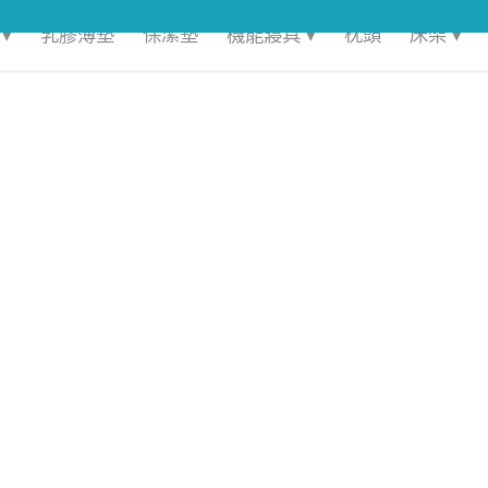
▾
乳膠薄墊
保潔墊
機能寢具 ▾
枕頭
床架 ▾