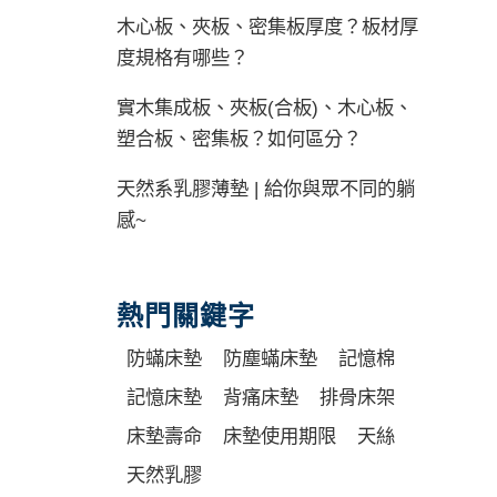
木心板、夾板、密集板厚度？板材厚
度規格有哪些？
實木集成板、夾板(合板)、木心板、
塑合板、密集板？如何區分？
天然系乳膠薄墊 | 給你與眾不同的躺
感~
熱門關鍵字
防蟎床墊
防塵蟎床墊
記憶棉
記憶床墊
背痛床墊
排骨床架
床墊壽命
床墊使用期限
天絲
天然乳膠